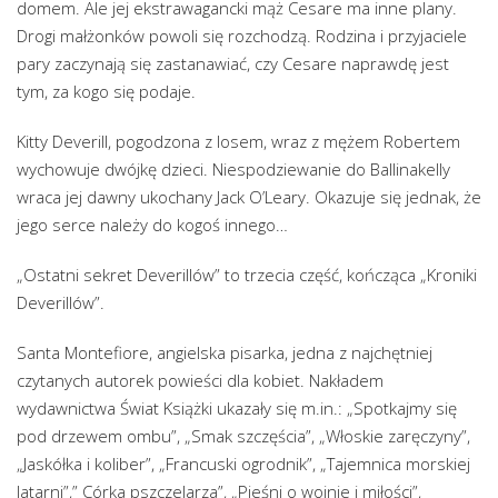
domem. Ale jej ekstrawagancki mąż Cesare ma inne plany.
Drogi małżonków powoli się rozchodzą. Rodzina i przyjaciele
pary zaczynają się zastanawiać, czy Cesare naprawdę jest
tym, za kogo się podaje.
Kitty Deverill, pogodzona z losem, wraz z mężem Robertem
wychowuje dwójkę dzieci. Niespodziewanie do Ballinakelly
wraca jej dawny ukochany Jack O’Leary. Okazuje się jednak, że
jego serce należy do kogoś innego…
„Ostatni sekret Deverillów” to trzecia część, kończąca „Kroniki
Deverillów”.
Santa Montefiore, angielska pisarka, jedna z najchętniej
czytanych autorek powieści dla kobiet. Nakładem
wydawnictwa Świat Książki ukazały się m.in.: „Spotkajmy się
pod drzewem ombu”, „Smak szczęścia”, „Włoskie zaręczyny”,
„Jaskółka i koliber”, „Francuski ogrodnik”, „Tajemnica morskiej
latarni”,” Córka pszczelarza”, „Pieśni o wojnie i miłości”,