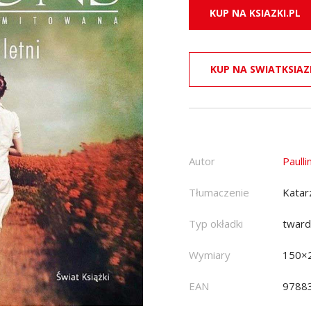
KUP NA KSIAZKI.PL
KUP NA SWIATKSIAZ
Autor
Paull
Tłumaczenie
Katar
Typ okładki
twar
Wymiary
150×
EAN
9788