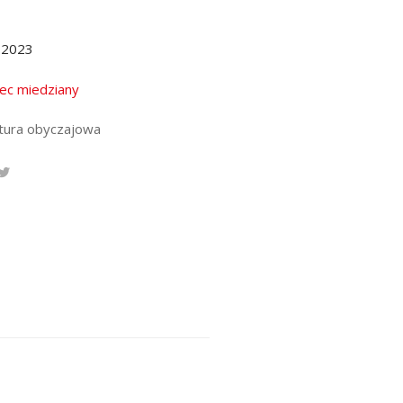
.2023
iec miedziany
atura obyczajowa