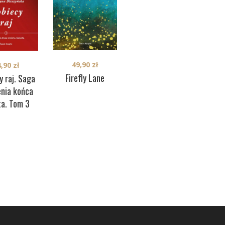
49,90
zł
4,90
zł
36,90
zł
Firefly Lane
y raj. Saga
Zimowa Jutrzenka
Pię
enia końca
ta. Tom 3