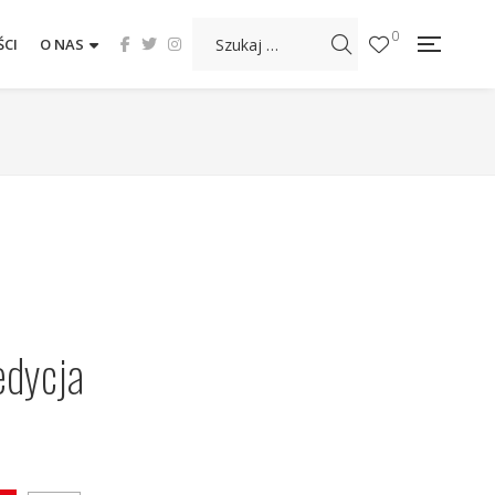
0
CI
O NAS
edycja