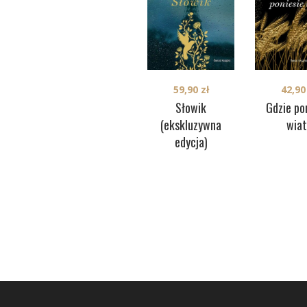
42,9
59,90
zł
Gdzie po
Słowik
wiat
(ekskluzywna
edycja)