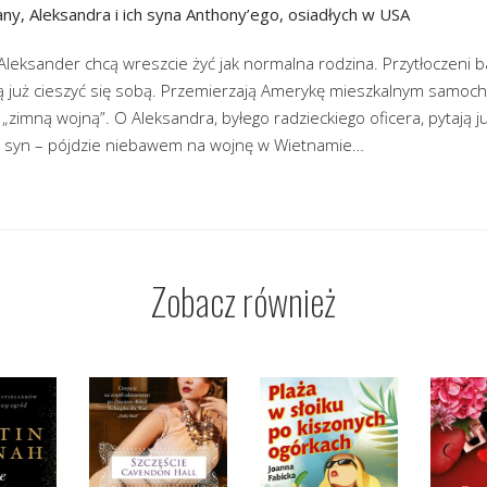
iany, Aleksandra i ich syna Anthony’ego, osiadłych w USA
i Aleksander chcą wreszcie żyć jak normalna rodzina. Przytłoczeni 
ą już cieszyć się sobą. Przemierzają Amerykę mieszkalnym samoc
„zimną wojną”. O Aleksandra, byłego radzieckiego oficera, pytają 
y syn – pójdzie niebawem na wojnę w Wietnamie…
Zobacz również