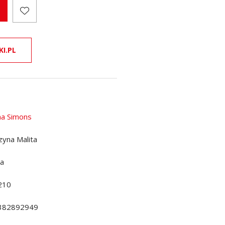
KI.PL
ina Simons
zyna Malita
da
210
382892949