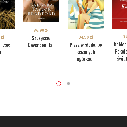
36,90
zł
3
Szczęście
0
zł
34,90
zł
Kobiec
niesie
Plaża w słoiku po
Cavendon Hall
Pokol
r
kiszonych
świa
ogórkach