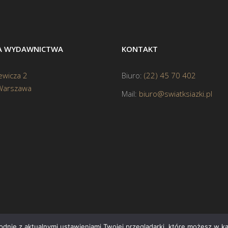
BA WYDAWNICTWA
KONTAKT
ewicza 2
Biuro:
(22) 45 70 402
Warszawa
Mail:
biuro@swiatksiazki.pl
godnie z aktualnymi ustawieniami Twojej przeglądarki, które możesz w 