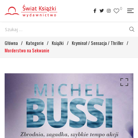
0
Główna
/
Kategorie
/
Książki
/
Kryminał / Sensacja / Thriller
/
Morderstwo na Sekwanie