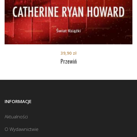
39,90
zł
Przewiń
INFORMACJE
Aktualności
O Wydawnictwie