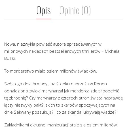
Opis
Opinie (0)
Nowa, niezwykła powieść autora sprzedawanych w
milionowych nakładach bestsellerowych thrillerów – Michela
Bussi.
To morderstwo miało osiem milionów świadków.
Szóstego dnia Armady , na środku nabrzeża w Rouen
odnaleziono zwłoki marynarza! Jak morderca zdołał popełnić
tę zbrodnię? Czy marynarzy z czterech stron świata naprawdę
łączy niezwykły pakt? Jakich to skarbów spoczywających na
dnie Sekwany poszukują? I co za skandal ukrywają władze?
Zakładnikami okrutnej manipulacji staje się osiem milionów