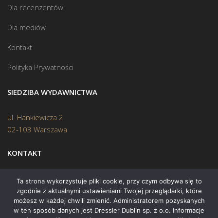
Dla recenzentów
Dla mediów
Kontakt
Polityka Prywatności
SIEDZIBA WYDAWNICTWA
ul. Hankiewicza 2
02-103 Warszawa
KONTAKT
Biuro:
(22) 45 70 402
Ta strona wykorzystuje pliki cookie, przy czym odbywa się to
zgodnie z aktualnymi ustawieniami Twojej przeglądarki, które
Mail:
biuro@swiatksiazki.pl
możesz w każdej chwili zmienić. Administratorem pozyskanych
w ten sposób danych jest Dressler Dublin sp. z o.o. Informacje