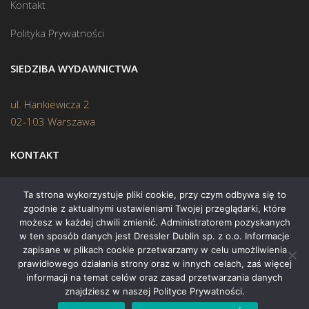
Kontakt
Polityka Prywatności
SIEDZIBA WYDAWNICTWA
ul. Hankiewicza 2
02-103 Warszawa
KONTAKT
Biuro:
(22) 45 70 402
Ta strona wykorzystuje pliki cookie, przy czym odbywa się to
zgodnie z aktualnymi ustawieniami Twojej przeglądarki, które
Mail:
biuro@swiatksiazki.pl
możesz w każdej chwili zmienić. Administratorem pozyskanych
w ten sposób danych jest Dressler Dublin sp. z o.o. Informacje
zapisane w plikach cookie przetwarzamy w celu umożliwienia
prawidłowego działania strony oraz w innych celach, zaś więcej
informacji na temat celów oraz zasad przetwarzania danych
znajdziesz w naszej Polityce Prywatności.
Copyright © 2015 Świat Książki. Wszelkie prawa zastrzeżone