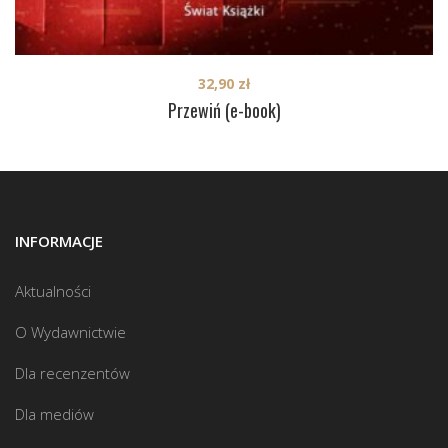
32,90
zł
Przewiń (e-book)
INFORMACJE
Aktualności
O Wydawnictwie
Dla recenzentów
Dla mediów