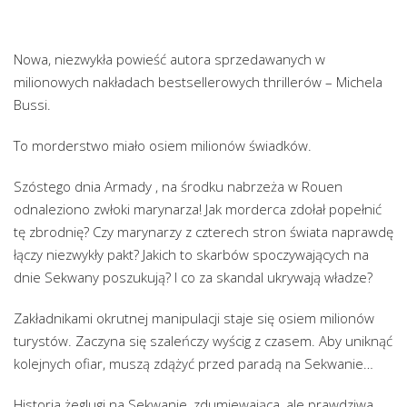
Nowa, niezwykła powieść autora sprzedawanych w
milionowych nakładach bestsellerowych thrillerów – Michela
Bussi.
To morderstwo miało osiem milionów świadków.
Szóstego dnia Armady , na środku nabrzeża w Rouen
odnaleziono zwłoki marynarza! Jak morderca zdołał popełnić
tę zbrodnię? Czy marynarzy z czterech stron świata naprawdę
łączy niezwykły pakt? Jakich to skarbów spoczywających na
dnie Sekwany poszukują? I co za skandal ukrywają władze?
Zakładnikami okrutnej manipulacji staje się osiem milionów
turystów. Zaczyna się szaleńczy wyścig z czasem. Aby uniknąć
kolejnych ofiar, muszą zdążyć przed paradą na Sekwanie…
Historia żeglugi na Sekwanie, zdumiewająca, ale prawdziwa,