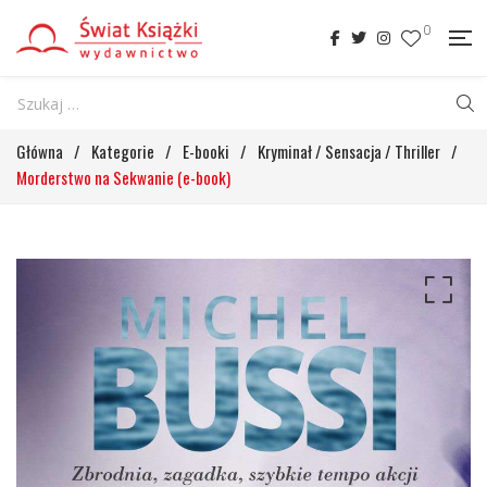
0
Główna
/
Kategorie
/
E-booki
/
Kryminał / Sensacja / Thriller
/
Morderstwo na Sekwanie (e-book)