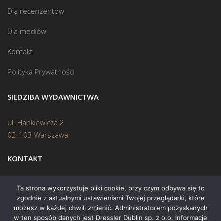
Dla recenzentów
Dla mediów
Kontakt
Polityka Prywatności
SIEDZIBA WYDAWNICTWA
ul. Hankiewicza 2
02-103 Warszawa
KONTAKT
Biuro:
(22) 45 70 402
Ta strona wykorzystuje pliki cookie, przy czym odbywa się to
zgodnie z aktualnymi ustawieniami Twojej przeglądarki, które
Mail:
biuro@swiatksiazki.pl
możesz w każdej chwili zmienić. Administratorem pozyskanych
w ten sposób danych jest Dressler Dublin sp. z o.o. Informacje