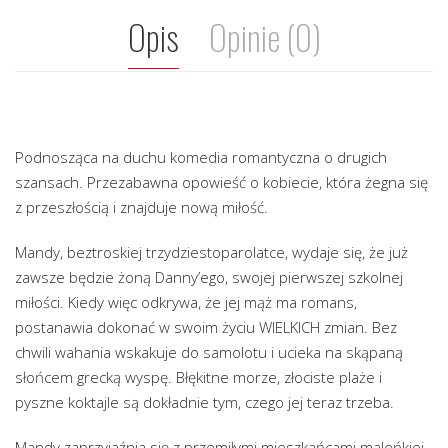
Opis
Opinie (0)
Podnosząca na duchu komedia romantyczna o drugich
szansach. Przezabawna opowieść o kobiecie, która żegna się
z przeszłością i znajduje nową miłość.
Mandy, beztroskiej trzydziestoparolatce, wydaje się, że już
zawsze będzie żoną Danny’ego, swojej pierwszej szkolnej
miłości. Kiedy więc odkrywa, że jej mąż ma romans,
postanawia dokonać w swoim życiu WIELKICH zmian. Bez
chwili wahania wskakuje do samolotu i ucieka na skąpaną
słońcem grecką wyspę. Błękitne morze, złociste plaże i
pyszne koktajle są dokładnie tym, czego jej teraz trzeba.
Mandy zaprzyjaźnia się z przemiłymi mieszkańcami maleńkiej