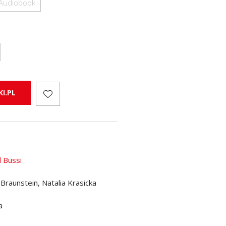
Audiobook
I.PL
l Bussi
 Braunstein, Natalia Krasicka
a