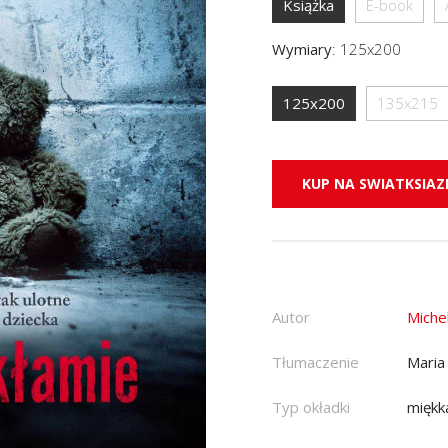
Książka
E-book
Wymiary
:
125x200
125x200
135x215
KUP NA SWIATKSIAZK
Autor
Miche
Tłumaczenie
Maria
Typ okładki
miękk