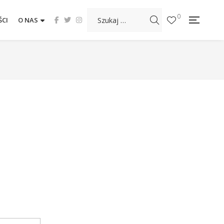
0
CI
O NAS