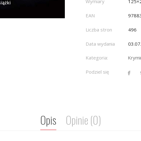
Wymiary
125×
EAN
9788
Liczba stron
496
Data wydania
03.07
Kategoria:
Krymin
Podziel się
Opis
Opinie (0)