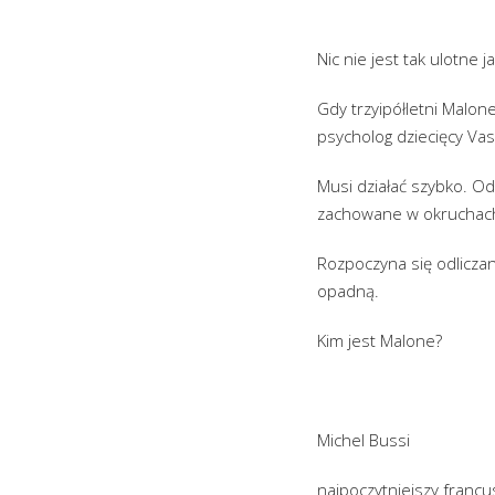
Nic nie jest tak ulotne 
Gdy trzyipółletni Malon
psycholog dziecięcy Vas
Musi działać szybko. O
zachowane w okruchach 
Rozpoczyna się odliczani
opadną.
Kim jest Malone?
Michel Bussi
najpoczytniejszy francu