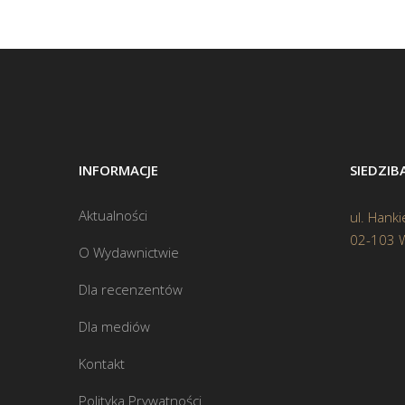
INFORMACJE
SIEDZI
Aktualności
ul. Hanki
02-103 
O Wydawnictwie
Dla recenzentów
Dla mediów
Kontakt
Polityka Prywatności