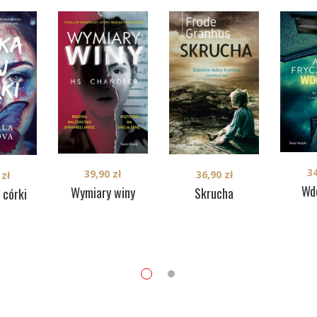
3
39,90
zł
36,90
zł
0
zł
Wd
Wymiary winy
Skrucha
 córki