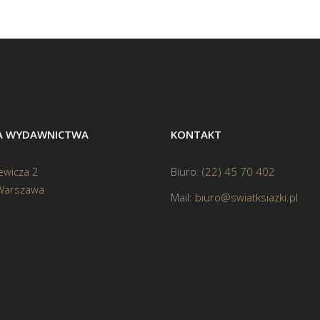
BA WYDAWNICTWA
KONTAKT
ewicza 2
Biuro:
(22) 45 70 402
Warszawa
Mail:
biuro@swiatksiazki.pl