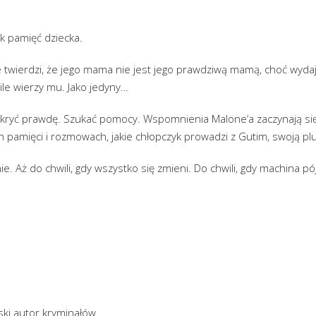
jak pamięć dziecka.
e twierdzi, że jego mama nie jest jego prawdziwą mamą, choć wydaj
ile wierzy mu. Jako jedyny…
dkryć prawdę. Szukać pomocy. Wspomnienia Malone’a zaczynają się
pamięci i rozmowach, jakie chłopczyk prowadzi z Gutim, swoją p
e. Aż do chwili, gdy wszystko się zmieni. Do chwili, gdy machina pó
ski autor kryminałów