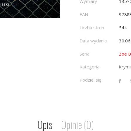
Wymiary
135×
EAN
9788
Liczba stron
544
Data wydania
30.06
Seria
Zoe B
Kategoria:
Krymin
Podziel się
Opis
Opinie (0)