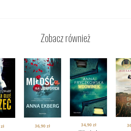
Zobacz również
34,90
zł
3
36,90
zł
0
zł