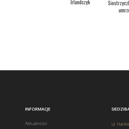
Irlandczyk
Siostrzycz
umrz
INFORMACJE
SIEDZI
Aktualności
ul. Hanki