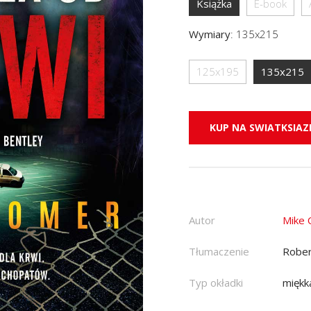
Książka
E-book
Wymiary
:
135x215
125x195
135x215
KUP NA SWIATKSIAZK
Autor
Mike
Tłumaczenie
Rober
Typ okładki
miękk