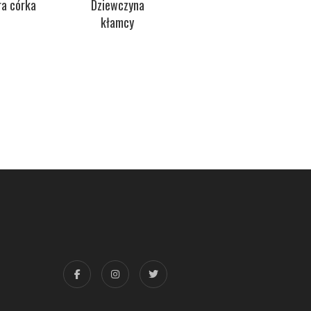
ra córka
Dziewczyna
Wilczy hak
kłamcy