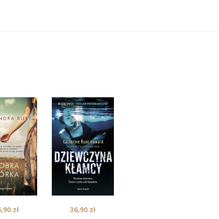
6,90
zł
36,90
zł
39,90
zł