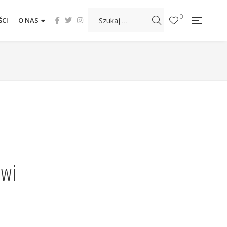
0
CI
O NAS
rwi