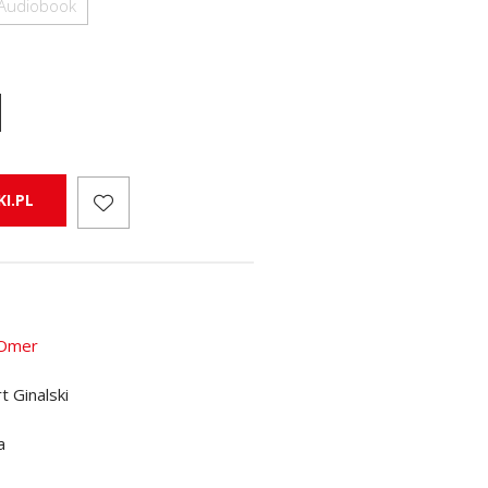
Audiobook
I.PL
 Omer
t Ginalski
a