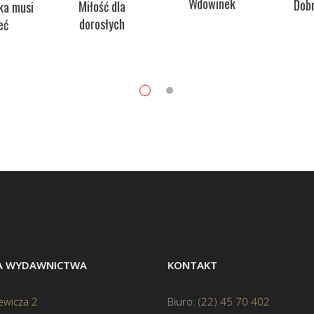
Wdowinek
Dob
Miłość dla
ka musi
dorosłych
eć
BA WYDAWNICTWA
KONTAKT
ewicza 2
Biuro:
(22) 45 70 402