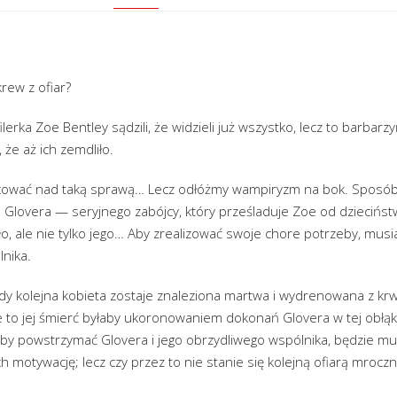
rew z ofiar?
ilerka Zoe Bentley sądzili, że widzieli już wszystko, lecz to barba
 że aż ich zemdliło.
racować nad taką sprawą… Lecz odłóżmy wampiryzm na bok. Sposób
a Glovera — seryjnego zabójcy, który prześladuje Zoe od dziecińs
eło, ale nie tylko jego… Aby zrealizować swoje chore potrzeby, musi
nika.
gdy kolejna kobieta zostaje znaleziona martwa i wydrenowana z krwi
e to jej śmierć byłaby ukoronowaniem dokonań Glovera w tej obłąka
Aby powstrzymać Glovera i jego obrzydliwego wspólnika, będzie mu
ch motywację; lecz czy przez to nie stanie się kolejną ofiarą mroc