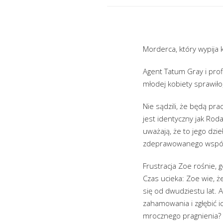
Morderca, który wypija k
Agent Tatum Gray i prof
młodej kobiety sprawiło,
Nie sądzili, że będą p
jest identyczny jak Rod
uważają, że to jego dzi
zdeprawowanego wspól
Frustracja Zoe rośnie, 
Czas ucieka: Zoe wie, ż
się od dwudziestu lat. 
zahamowania i zgłębić i
mrocznego pragnienia?