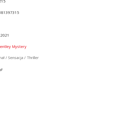
215
381397315
.2021
entley Mystery
ał / Sensacja / Thriller