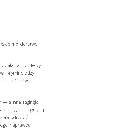
rzyńskie morderstwo
 działania mordercy
twa. Kryminolodzy
ał znaleźć równie
 — a inna zaginęła.
ńczej grze, ciągnącej
siała odrzucić
znego, naprawdę