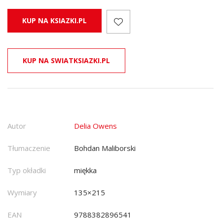
KUP NA KSIAZKI.PL
KUP NA SWIATKSIAZKI.PL
Autor
Delia Owens
Tłumaczenie
Bohdan Maliborski
Typ okładki
miękka
Wymiary
135×215
EAN
9788382896541