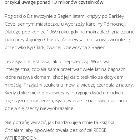
przykuł uwagę ponad 13 milionów czytelników.
Pogłoski o Dziewczynie z Bagien latami krążyły po Barkley
Cove, sennym miasteczku u wybrzeży Karoliny Północnej.
Dlatego pod koniec 1969 roku, gdy na mokradłach znaleziono
ciało przystojnego Chase’a Andrewsa, miejscowi zwrócili się
przeciwko Kyi Clark, zwanej Dziewczyną z Bagien.
Lecz Kya nie jest taka, jak o niej szepczą. Wrażliwa i
inteligentna, zdołała sama przetrwać wiele lat na bagnach,
które nazywa domem, choć jej ciało tęskniło za dotykiem i
miłością. Przyjaźni szukała u mew, a wiedzę czerpała z natury.
Kiedy dzikie piękno dziewczyny intryguje dwóch młodych
mężczyzn z miasteczka, Kya otwiera się na nowe doznania — i
dzieją się rzeczy niewyobrażalne.
Nie potrafię wyrazić, jak bardzo ujęła mnie ta książka!
Chciałam, aby opowieść trwała bez końca! REESE
WITHERSPOON