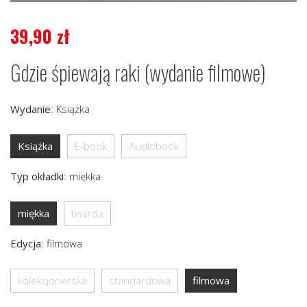
39,90
zł
Gdzie śpiewają raki (wydanie filmowe)
Wydanie
:
Książka
Książka
E-book
Audiobook
Typ okładki
:
miękka
miękka
twarda
Edycja
:
filmowa
kolekcjonerska
standardowa
filmowa