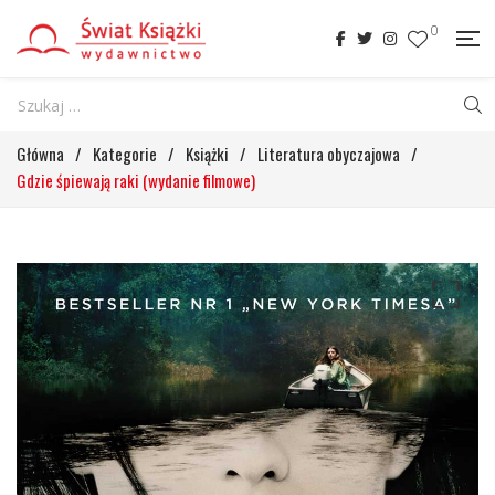
0
Główna
/
Kategorie
/
Książki
/
Literatura obyczajowa
/
Gdzie śpiewają raki (wydanie filmowe)