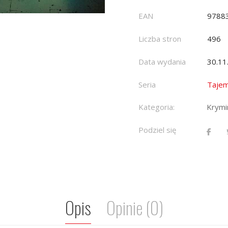
EAN
9788
Liczba stron
496
Data wydania
30.11
Seria
Tajem
Kategoria:
Krymin
Podziel się
Opis
Opinie (0)