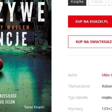
Książka
E-book
KUP NA KSIAZKI.PL
KUP NA SWIATKSIAZ
Autor
Mike
Tłumaczenie
Rober
Typ okładki
miękk
Wymiary
135×