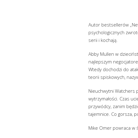
Autor bestsellerów „Ne
psychologicznych zwrotó
serii i kochają.
Abby Mullen w dzieciństw
najlepszym negocjatorem
Wtedy dochodzi do atak
teorii spiskowych, nazy
Nieuchwytni Watchers 
wytrzymałości. Czas uci
przywódcy, zanim będzie
tajemnice. Co gorsza, 
Mike Omer powraca w św