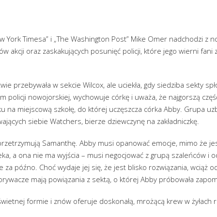
w York Timesa” i „The Washington Post” Mike Omer nadchodzi z n
w akcji oraz zaskakujących posunięć policji, które jego wierni fani
ie przebywała w sekcie Wilcox, ale uciekła, gdy siedziba sekty spło
 policji nowojorskiej, wychowuje córkę i uważa, że najgorszą część
u na miejscową szkołę, do której uczęszcza córka Abby. Grupa u
wających siebie Watchers, bierze dziewczynę na zakładniczkę.
przetrzymują Samanthę. Abby musi opanować emocje, mimo że jest
eka, a ona nie ma wyjścia – musi negocjować z grupą szaleńców i o
 za późno. Choć wydaje jej się, że jest blisko rozwiązania, wciąż 
porywacze mają powiązania z sektą, o której Abby próbowała zapom
ietnej formie i znów oferuje doskonałą, mrożącą krew w żyłach 