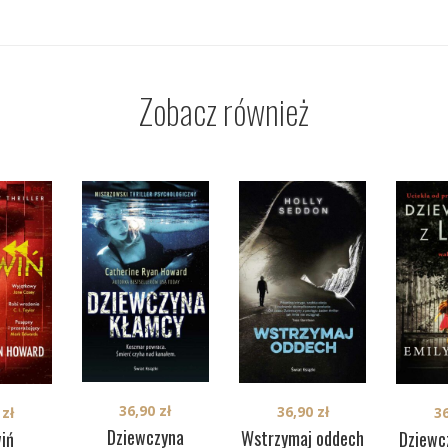
Zobacz również
36,90
zł
36,90
zł
0
zł
3
Dziewczyna
Wstrzymaj oddech
iń
Dziewcz