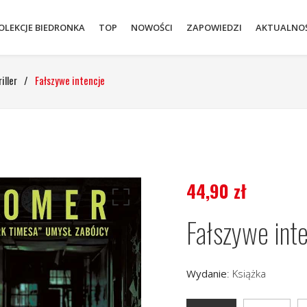
OLEKCJE BIEDRONKA
TOP
NOWOŚCI
ZAPOWIEDZI
AKTUALNOŚ
iller
/
Fałszywe intencje
44,90
zł
Fałszywe int
Wydanie
:
Książka