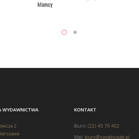
kłamcy
BA WYDAWNICTWA
KONTAKT
ewicza 2
Biuro:
(22) 45 70 402
Warszawa
Mail:
biuro@swiatksiazki.pl