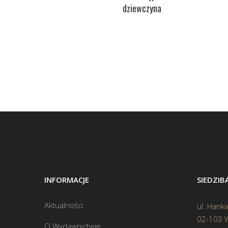
dziewczyna
INFORMACJE
SIEDZI
Aktualności
ul. Hanki
02-103 
O Wydawnictwie