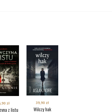
39,90
zł
6,90
zł
39,90
zł
Wilczy hak
yna z listu
Washington Black
Ma