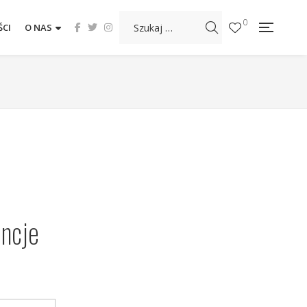
0
CI
O NAS
encje