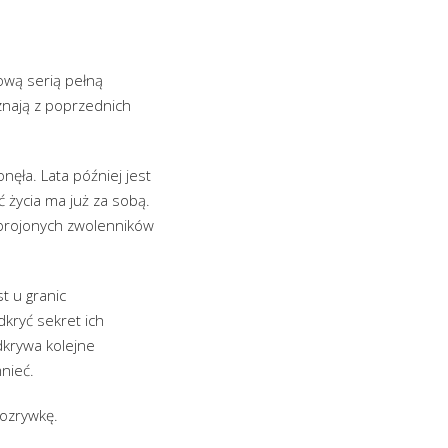
ową serią pełną
 znają z poprzednich
nęła. Lata później jest
 życia ma już za sobą.
zbrojonych zwolenników
 u granic
dkryć sekret ich
odkrywa kolejne
nieć.
rozrywkę.