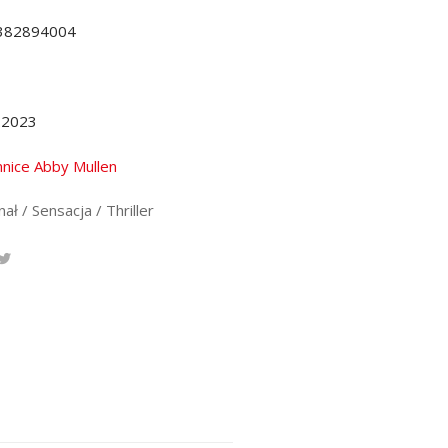
382894004
.2023
nice Abby Mullen
ał / Sensacja / Thriller