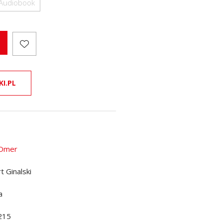
Audiobook
KI.PL
 Omer
t Ginalski
a
215