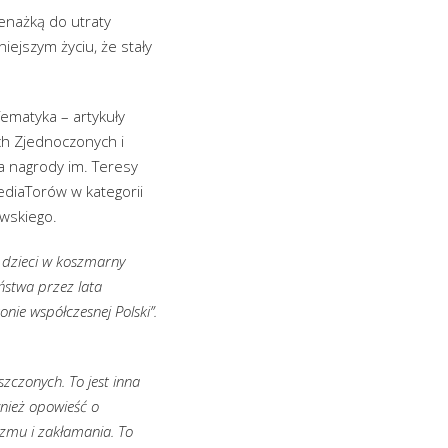
menażką do utraty
iejszym życiu, że stały
Tematyka – artykuły
ch Zjednoczonych i
a nagrody im. Teresy
MediaTorów w kategorii
owskiego.
 dzieci w koszmarny
ństwa przez lata
nie współczesnej Polski”.
szczonych. To jest inna
wnież opowieść o
izmu i zakłamania. To