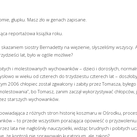
ułomie, głupku. Masz zło w genach zapisane.
jąca reportażowa książka roku.
skazaniem siostry Bernadetty na więzienie, słyszeliśmy wszyscy. Ale
ydzieści lat, było w ogóle możliwe?
bitych i molestowanych wychowanków – dzieci i dorosłych, normaln
łowo w wieku od czterech do trzydziestu czterech lat – doszło
ym 2006 chłopiec został zgwałcony i zabity przez Tomasza, byłe
i molestowania”, bo Tomasz, zanim zaczął wykorzystywać chłopców, ju
rzez starszych wychowanków.
powiadająca z różnych stron historię koszmaru w Ośrodku, proce
ków – to przede wszystkim porażająca opowieść o przyzwoleniu. 
rzez lata nie nagłośniły nauczycielki, widząc brudnych i pobitych 
we, że kontroli nie sprawowało kuratorium, ale zakon?