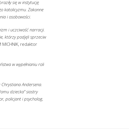
aziły się w instytucję
go katolicyzmu. Zakonne
ia i osobowości.
izm i uczciwość narracji.
e, którzy podjęli sprzeciw
 MICHNIK, redaktor
ństwa w wypełnianiu roli
a Chrystiana Andersena.
omu dziecka” siostry
r, policjant i psycholog,