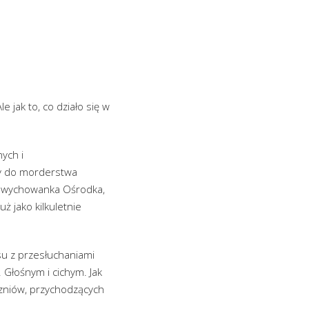
 jak to, co działo się w
ych i
by do morderstwa
go wychowanka Ośrodka,
ż jako kilkuletnie
su z przesłuchaniami
Głośnym i cichym. Jak
uczniów, przychodzących