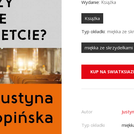
Wydanie
:
Książka
Książka
Typ okładki
:
miękka ze sk
miękka ze skrzydełkami
KUP NA SWIATKSIAZK
Autor
Justy
Typ okładki
miękk