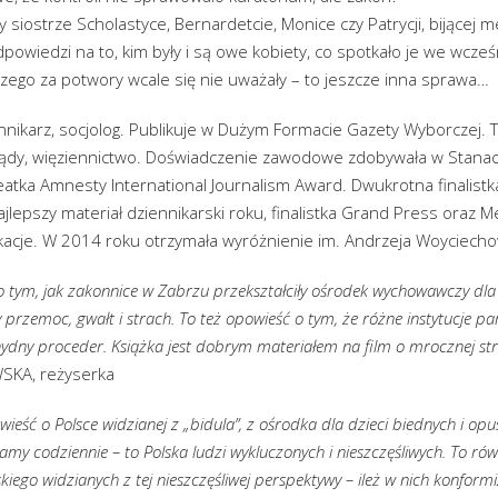
y siostrze Scholastyce, Bernardetcie, Monice czy Patrycji, bijącej 
powiedzi na to, kim były i są owe kobiety, co spotkało je we wcześn
zego za potwory wcale się nie uważały – to jeszcze inna sprawa…
nnikarz, socjolog. Publikuje w Dużym Formacie Gazety Wyborczej. 
sądy, więziennictwo. Doświadczenie zawodowe zdobywała w Stana
atka Amnesty International Journalism Award. Dwukrotna finalistk
najlepszy materiał dziennikarski roku, finalistka Grand Press oraz 
ikacje. W 2014 roku otrzymała wyróżnienie im. Andrzeja Woyciech
 tym, jak zakonnice w Zabrzu przekształciły ośrodek wychowawczy dla
przemoc, gwałt i strach. To też opowieść o tym, że różne instytucje pa
ydny proceder. Książka jest dobrym materiałem na film o mrocznej stro
KA, reżyserka
wieść o Polsce widzianej z „bidula”, z ośrodka dla dzieci biednych i opu
damy codziennie – to Polska ludzi wykluczonych i nieszczęśliwych. To ró
kiego widzianych z tej nieszczęśliwej perspektywy – ileż w nich konform