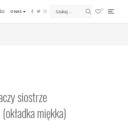
0
CI
O NAS
czy siostrze
 (okładka miękka)