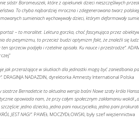
ie sióstr Boromeuszek, które z opiekunek dzieci nieszczęśliwych przeobr
eństwa. To chyba najbardziej mroczna i zdegenerowana twarz polskie
mowanych sumieniach wychowywały dzieci, którym deformowały sumien
reportaż – to moralitet. Lektura gorzka, choć fascynująca przez obiektyw
ia do pesymizmu, to przecież budzi optymizm fakt, że znaleźli się ludzi
 ten sprzeciw podjęła i rzetelnie opisała. Ku nauce i przestrodze”.
ADAM
czej”
je jak przerażające w skutkach dla jednostki mogą być zaniedbania pa
”.
DRAGINJA NADAZDIN, dyrektorka Amnesty International Polska
 siostrze Bernadetcie to aktualna wersja baśni Nowe szaty króla Hans
stycznie opowiada nam, że przy całym społecznym zakłamaniu wokół „d
 szczęście: jedno dziecko, jedna pani nauczycielka, jedna pani prokurato
 KRÓL JEST NAGI”.
PAWEŁ MOCZYDŁOWSKI, były szef więziennictwa