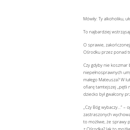
Mówiły: Ty alkoholiku, 
To najbardziej wstrząsa
O sprawie, zakończonej 
Ośrodku przez ponad trz
Czy gdyby nie koszmar 
niepełnosprawnych umys
małego Mateusza? W lut
ofiarę tamtejszej „pętl
dziecko był gwałcony p
„Czy Bóg wybaczy…” – o
zastraszonych wychowan
to możliwe, że sprawy p
z Ośrodka? Jak to możli