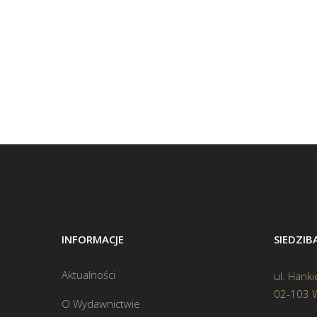
INFORMACJE
SIEDZI
Aktualności
ul. Hanki
02-103 
O Wydawnictwie