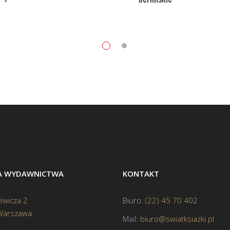
BA WYDAWNICTWA
KONTAKT
ewicza 2
Biuro:
(22) 45 70 402
Warszawa
Mail:
biuro@swiatksiazki.pl