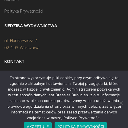
Polityka Prywatności
SIEDZIBA WYDAWNICTWA
ul. Hankiewicza 2
02-103 Warszawa
KONTAKT
Biuro:
(22) 45 70 402
Ta strona wykorzystuje pliki cookie, przy czym odbywa się to
zgodnie z aktualnymi ustawieniami Twojej przeglądarki, które
Mail:
biuro@swiatksiazki.pl
możesz w każdej chwili zmienić. Administratorem pozyskanych
w ten sposób danych jest Dressler Dublin sp. z o.o. Informacje
zapisane w plikach cookie przetwarzamy w celu umożliwienia
prawidłowego działania strony oraz w innych celach, zaś więcej
informacji na temat celów oraz zasad przetwarzania danych
znajdziesz w naszej Polityce Prywatności.
Copyright © 2015 Świat Książki. Wszelkie prawa zastrzeżone
AKCEPTUJĘ
POLITYKA PRYWATNOŚCI