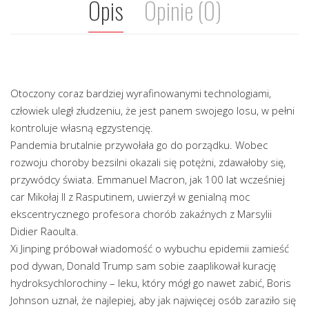
Opis
Opinie (0)
Otoczony coraz bardziej wyrafinowanymi technologiami,
człowiek uległ złudzeniu, że jest panem swojego losu, w pełni
kontroluje własną egzystencję.
Pandemia brutalnie przywołała go do porządku. Wobec
rozwoju choroby bezsilni okazali się potężni, zdawałoby się,
przywódcy świata. Emmanuel Macron, jak 100 lat wcześniej
car Mikołaj II z Rasputinem, uwierzył w genialną moc
ekscentrycznego profesora chorób zakaźnych z Marsylii
Didier Raoulta.
Xi Jinping próbował wiadomość o wybuchu epidemii zamieść
pod dywan, Donald Trump sam sobie zaaplikował kurację
hydroksychlorochiny – leku, który mógł go nawet zabić, Boris
Johnson uznał, że najlepiej, aby jak najwięcej osób zaraziło się