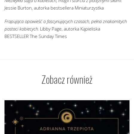
Niezwykła saga o kobietach, magii i starciu z potężnymi siłami.
Jessie Burton, autorka bestsellera Miniaturzystka
Frapująca opowieść o fascynujących czasach, pełna znakomitych
postaci kobiecych.
Libby Page, autorka Kąpieliska
BESTSELLER The Sunday Times
Zobacz również