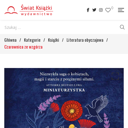
0
Główna
/
Kategorie
/
Książki
/
Literatura obyczajowa
/
Czarownica ze wzgórza