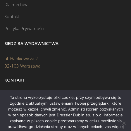
Dla mediów
Kontakt
Polityka Prywatności
SIEDZIBA WYDAWNICTWA
ul. Hankiewicza 2
02-103 Warszawa
KONTAKT
Biuro:
(22) 45 70 402
Ta strona wykorzystuje pliki cookie, przy czym odbywa się to
zgodnie z aktualnymi ustawieniami Twojej przeglądarki, które
Mail:
biuro@swiatksiazki.pl
możesz w każdej chwili zmienić. Administratorem pozyskanych
w ten sposób danych jest Dressler Dublin sp. z o.o. Informacje
zapisane w plikach cookie przetwarzamy w celu umożliwienia
prawidłowego działania strony oraz w innych celach, zaś więcej