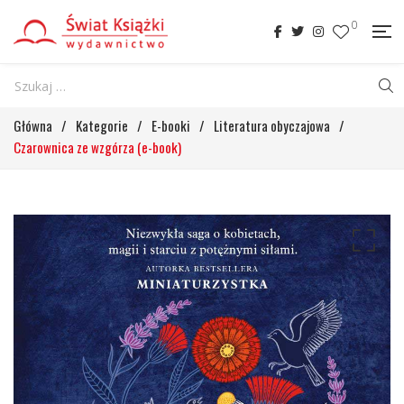
0
Główna
/
Kategorie
/
E-booki
/
Literatura obyczajowa
/
Czarownica ze wzgórza (e-book)