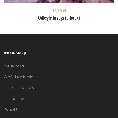
36,50
zł
Odległe brzegi (e-book)
INFORMACJE
Aktualności
O Wydawnictwie
Dla recenzentów
Dla mediów
Kontakt