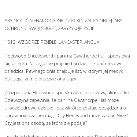
ABY OCALIĆ NIENARODZONE DZIECKO, ZAUFA OBCEJ. ABY
OCHRONIĆ SWÓJ SEKRET, ZARYZYKUJE ŻYCIE.
1612, WZGÓRZE PENDLE, LANCASTER, ANGLIA
Fleetwood Shuttleworth, pani na Gawthorpe Hall, spodziewa
się dziecka. Niczego nie pragnie bardziej, niż dać mężowi
dziedzica. Pewnego dnia znajduje list, w którym jej medyk
ostrzega, że nie przeżyje ona ciąży.
Zrozpaczona Fleetwood spotyka Alice, miejscową akuszerkę.
Dziewczyna zapewnia, że pani na Gawthorpe Hall może
urodzić zdrowe dziecko, lecz wkrótce zostaje posądzona o
uprawianie czarnej magii. Czy Fleetwood może zaufać Alice?
Czy jest ona osobą, za którą się podaje?
Los dwóch kobiet splata się nierozerwanie, Fleetwood musi