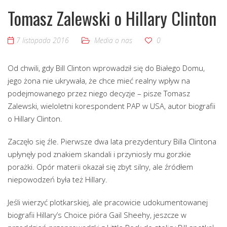
Tomasz Zalewski o Hillary Clinton
7 listopada 2016
Media o nas
0
Od chwili, gdy Bill Clinton wprowadził się do Białego Domu,
jego żona nie ukrywała, że chce mieć realny wpływ na
podejmowanego przez niego decyzje – pisze Tomasz
Zalewski, wieloletni korespondent PAP w USA, autor biografii
o Hillary Clinton.
Zaczęło się źle. Pierwsze dwa lata prezydentury Billa Clintona
upłynęły pod znakiem skandali i przyniosły mu gorzkie
porażki. Opór materii okazał się zbyt silny, ale źródłem
niepowodzeń była też Hillary.
Jeśli wierzyć plotkarskiej, ale pracowicie udokumentowanej
biografii Hillary’s Choice pióra Gail Sheehy, jeszcze w