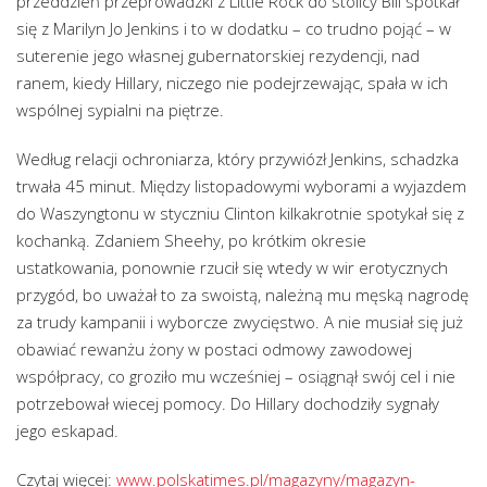
przeddzień przeprowadzki z Little Rock do stolicy Bill spotkał
się z Marilyn Jo Jenkins i to w dodatku – co trudno pojąć – w
suterenie jego własnej gubernatorskiej rezydencji, nad
ranem, kiedy Hillary, niczego nie podejrzewając, spała w ich
wspólnej sypialni na piętrze.
Według relacji ochroniarza, który przywiózł Jenkins, schadzka
trwała 45 minut. Między listopadowymi wyborami a wyjazdem
do Waszyngtonu w styczniu Clinton kilkakrotnie spotykał się z
kochanką. Zdaniem Sheehy, po krótkim okresie
ustatkowania, ponownie rzucił się wtedy w wir erotycznych
przygód, bo uważał to za swoistą, należną mu męską nagrodę
za trudy kampanii i wyborcze zwycięstwo. A nie musiał się już
obawiać rewanżu żony w postaci odmowy zawodowej
współpracy, co groziło mu wcześniej – osiągnął swój cel i nie
potrzebował wiecej pomocy. Do Hillary dochodziły sygnały
jego eskapad.
Czytaj więcej:
www.polskatimes.pl/magazyny/magazyn-