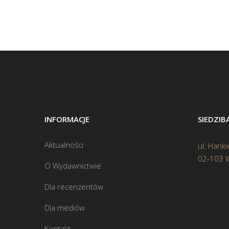
INFORMACJE
SIEDZI
Aktualności
ul. Hanki
02-103 
O Wydawnictwie
Dla recenzentów
Dla mediów
Kontakt