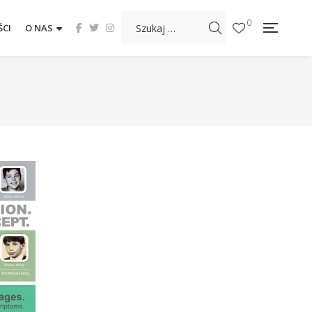
0
CI
O NAS