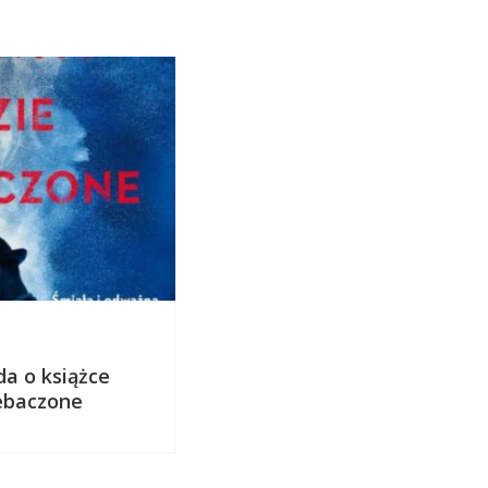
8 lutego 2017
da o książce
Justyna Kopińska w rozmo
ebaczone
Michałem Nogasiem