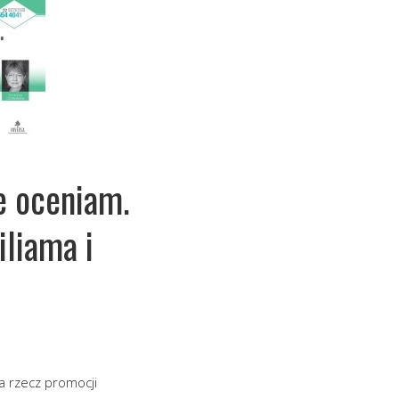
e oceniam.
iliama i
na rzecz promocji