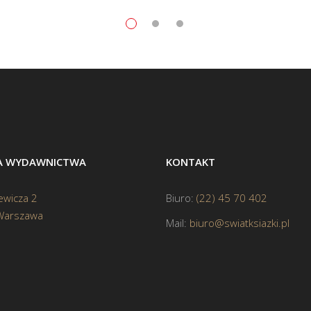
BA WYDAWNICTWA
KONTAKT
ewicza 2
Biuro:
(22) 45 70 402
Warszawa
Mail:
biuro@swiatksiazki.pl