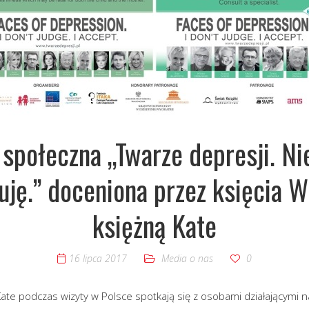
społeczna „Twarze depresji. Ni
ję.” doceniona przez księcia W
księżną Kate
16 lipca 2017
Media o nas
0
 Kate podczas wizyty w Polsce spotkają się z osobami działającymi 