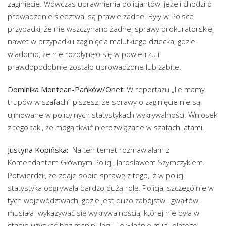
zaginięcie. Wówczas uprawnienia policjantów, jeżeli chodzi o
prowadzenie śledztwa, są prawie żadne. Były w Polsce
przypadki, że nie wszczynano żadnej sprawy prokuratorskiej
nawet w przypadku zaginięcia malutkiego dziecka, gdzie
wiadomo, że nie rozpłynęło się w powietrzu i
prawdopodobnie zostało uprowadzone lub zabite.
Dominika Montean-Pańków/Onet:
W reportażu „Ile mamy
trupów w szafach” piszesz, że sprawy o zaginięcie nie są
ujmowane w policyjnych statystykach wykrywalności. Wniosek
z tego taki, że mogą tkwić nierozwiązane w szafach latami.
Justyna Kopińska:
Na ten temat rozmawiałam z
Komendantem Głównym Policji, Jarosławem Szymczykiem.
Potwierdził, że zdaje sobie sprawę z tego, iż w policji
statystyka odgrywała bardzo dużą rolę. Policja, szczególnie w
tych województwach, gdzie jest dużo zabójstw i gwałtów,
musiała wykazywać się wykrywalnością, której nie była w
stanie uzyskać bez manipulacji. To właśnie m.in. dlatego