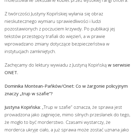
molestowanie seksualne kobiet przez wysokiej rangi oficera.
Z twórczości Justyny Kopińskiej wyłania się obraz
nieskutecznego wymiaru sprawiedliwości i ludzi
pozostawionych z poczuciem krzywdy. Po publikacji jej
tekstów przestępcy trafiali do więzień, a w prawie
wprowadzano zmiany dotyczące bezpieczeństwa w
instytucjach zamkniętych.
Zachęcamy do lektury wywiadu z Justyną Kopińską
w serwisie
ONET.
Dominika Montean-Pańków/Onet: Co w żargonie policyjnym
znaczy „trup w szafie”?
Justyna Kopińska:
„Trup w szafie” oznacza, że sprawa jest
prowadzona jako zaginięcie, mimo silnych przesłanek do tego,
że mogło to być morderstwo. Czasami wystarczy, że
morderca ukryje ciało, a już sprawa może zostać uznana jako