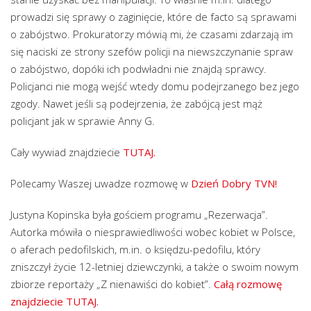
prowadzi się sprawy o zaginięcie, które de facto są sprawami
o zabójstwo. Prokuratorzy mówią mi, że czasami zdarzają im
się naciski ze strony szefów policji na niewszczynanie spraw
o zabójstwo, dopóki ich podwładni nie znajdą sprawcy.
Policjanci nie mogą wejść wtedy domu podejrzanego bez jego
zgody. Nawet jeśli są podejrzenia, że zabójcą jest mąż
policjant jak w sprawie Anny G.
Cały wywiad znajdziecie
TUTAJ.
Polecamy Waszej uwadze rozmowę w
Dzień Dobry TVN!
Justyna Kopinska była gościem programu „Rezerwacja”.
Autorka mówiła o niesprawiedliwości wobec kobiet w Polsce,
o aferach pedofilskich, m.in. o księdzu-pedofilu, który
zniszczył życie 12-letniej dziewczynki, a także o swoim nowym
zbiorze reportaży „Z nienawiści do kobiet”.
Całą rozmowę
znajdziecie TUTAJ.