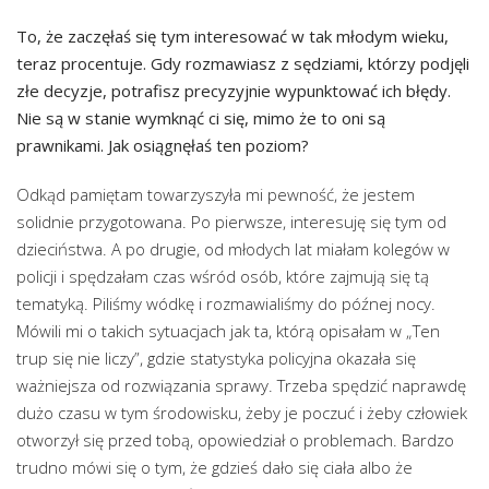
To, że zaczęłaś się tym interesować w tak młodym wieku,
teraz procentuje. Gdy rozmawiasz z sędziami, którzy podjęli
złe decyzje, potrafisz precyzyjnie wypunktować ich błędy.
Nie są w stanie wymknąć ci się, mimo że to oni są
prawnikami. Jak osiągnęłaś ten poziom?
Odkąd pamiętam towarzyszyła mi pewność, że jestem
solidnie przygotowana. Po pierwsze, interesuję się tym od
dzieciństwa. A po drugie, od młodych lat miałam kolegów w
policji i spędzałam czas wśród osób, które zajmują się tą
tematyką. Piliśmy wódkę i rozmawialiśmy do późnej nocy.
Mówili mi o takich sytuacjach jak ta, którą opisałam w „Ten
trup się nie liczy”, gdzie statystyka policyjna okazała się
ważniejsza od rozwiązania sprawy. Trzeba spędzić naprawdę
dużo czasu w tym środowisku, żeby je poczuć i żeby człowiek
otworzył się przed tobą, opowiedział o problemach. Bardzo
trudno mówi się o tym, że gdzieś dało się ciała albo że