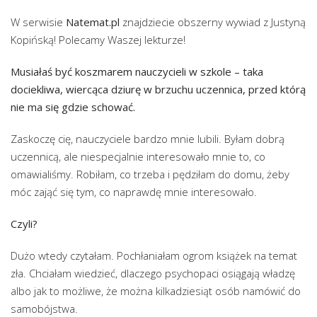
W serwisie
Natemat.pl
znajdziecie obszerny wywiad z Justyną
Kopińską! Polecamy Waszej lekturze!
Musiałaś być koszmarem nauczycieli w szkole – taka
dociekliwa, wiercąca dziurę w brzuchu uczennica, przed którą
nie ma się gdzie schować.
Zaskoczę cię, nauczyciele bardzo mnie lubili. Byłam dobrą
uczennicą, ale niespecjalnie interesowało mnie to, co
omawialiśmy. Robiłam, co trzeba i pędziłam do domu, żeby
móc zająć się tym, co naprawdę mnie interesowało.
Czyli?
Dużo wtedy czytałam. Pochłaniałam ogrom książek na temat
zła. Chciałam wiedzieć, dlaczego psychopaci osiągają władzę
albo jak to możliwe, że można kilkadziesiąt osób namówić do
samobójstwa.