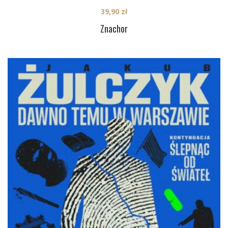
39,90
zł
Znachor