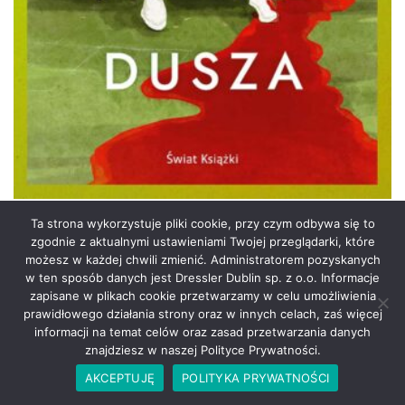
49,90
zł
Ta strona wykorzystuje pliki cookie, przy czym odbywa się to
zgodnie z aktualnymi ustawieniami Twojej przeglądarki, które
Inna dusza
możesz w każdej chwili zmienić. Administratorem pozyskanych
w ten sposób danych jest Dressler Dublin sp. z o.o. Informacje
zapisane w plikach cookie przetwarzamy w celu umożliwienia
prawidłowego działania strony oraz w innych celach, zaś więcej
PREV
1
2
3
4
…
6
informacji na temat celów oraz zasad przetwarzania danych
znajdziesz w naszej Polityce Prywatności.
NEXT
AKCEPTUJĘ
POLITYKA PRYWATNOŚCI