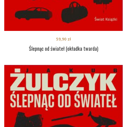
59,90
zł
Ślepnąc od świateł (okładka twarda)