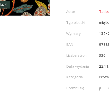
Autor
Tadeu
Typ okładki
miękk
Wymiary
135×
EAN
9788
Liczba stron
336
Data wydania
22.11
Kategoria:
Proza
Podziel się