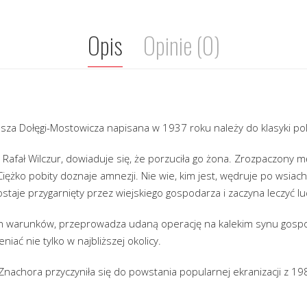
Opis
Opinie (0)
a Dołęgi-Mostowicza napisana w 1937 roku należy do klasyki polsk
 Rafał Wilczur, dowiaduje się, że porzuciła go żona. Zrozpaczony mę
iężko pobity doznaje amnezji. Nie wie, kim jest, wędruje po wsiach
taje przygarnięty przez wiejskiego gospodarza i zaczyna leczyć lud
 warunków, przeprowadza udaną operację na kalekim synu gospo
niać nie tylko w najbliższej okolicy.
nachora przyczyniła się do powstania popularnej ekranizacji z 19