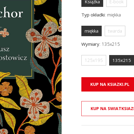
Książka
E-book
Typ okładki
:
miękka
miękka
twarda
Wymiary
:
135x215
125x195
135x215
KUP NA KSIAZKI.PL
KUP NA SWIATKSIAZ