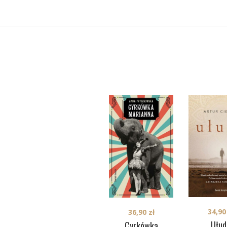
34,9
36,90
zł
Ułud
Cyrkówka