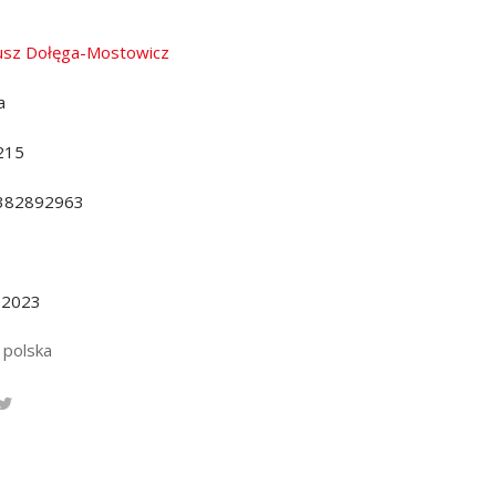
sz Dołęga-Mostowicz
a
215
382892963
.2023
 polska