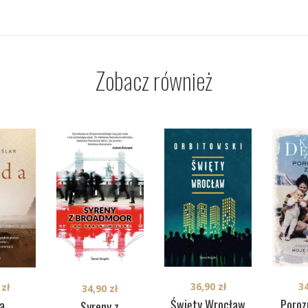
Zobacz również
36,90
zł
3
0
zł
34,90
zł
Święty Wrocław
Poroz
a
Syreny z