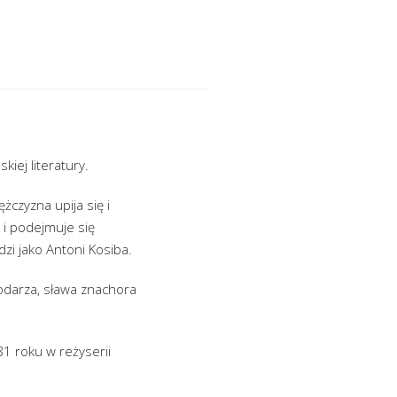
iej literatury.
żczyzna upija się i
 i podejmuje się
zi jako Antoni Kosiba.
darza, sława znachora
81 roku w reżyserii