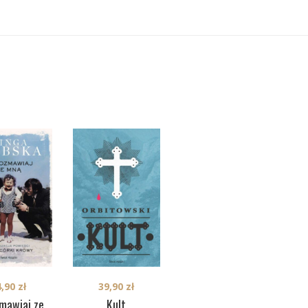
4,90
zł
39,90
zł
34,90
zł
mawiaj ze
Kult
Męż
Kroniki oporu i