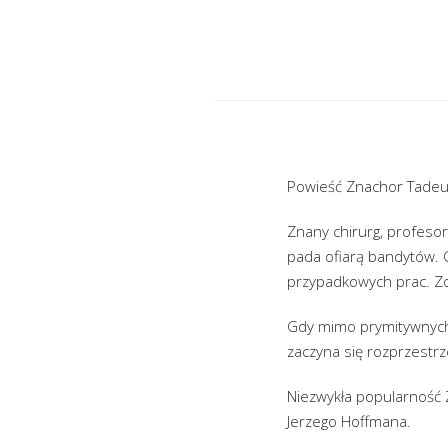
Powieść Znachor Tadeusz
Znany chirurg, profesor
pada ofiarą bandytów. C
przypadkowych prac. Zos
Gdy mimo prymitywnych
zaczyna się rozprzestrze
Niezwykła popularność Z
Jerzego Hoffmana.