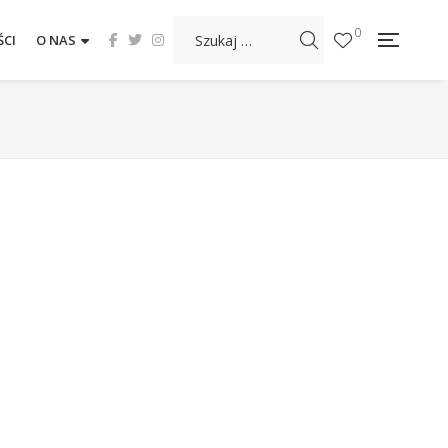
0
CI
O NAS