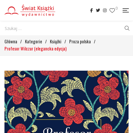
0
Główna
/
Kategorie
/
Książki
/
Proza polska
/
Profesor Wilczur (elegancka edycja)