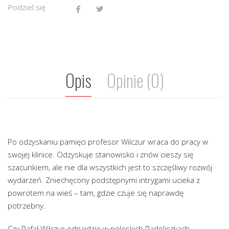
Podziel się
Opis
Opinie (0)
Po odzyskaniu pamięci profesor Wilczur wraca do pracy w
swojej klinice. Odzyskuje stanowisko i znów cieszy się
szacunkiem, ale nie dla wszystkich jest to szczęśliwy rozwój
wydarzeń. Zniechęcony podstępnymi intrygami ucieka z
powrotem na wieś – tam, gdzie czuje się naprawdę
potrzebny.
Czy Rafał Wilczur odnajdzie w poleskich Radoliszkach