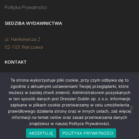
Polityka Prywatności
SIEDZIBA WYDAWNICTWA
ul. Hankiewicza 2
02-103 Warszawa
KONTAKT
Biuro:
(22) 45 70 402
Ta strona wykorzystuje pliki cookie, przy czym odbywa się to
zgodnie z aktualnymi ustawieniami Twojej przeglądarki, które
Mail:
biuro@swiatksiazki.pl
możesz w każdej chwili zmienić. Administratorem pozyskanych
w ten sposób danych jest Dressler Dublin sp. z o.o. Informacje
zapisane w plikach cookie przetwarzamy w celu umożliwienia
prawidłowego działania strony oraz w innych celach, zaś więcej
informacji na temat celów oraz zasad przetwarzania danych
znajdziesz w naszej Polityce Prywatności.
Copyright © 2015 Świat Książki. Wszelkie prawa zastrzeżone
AKCEPTUJĘ
POLITYKA PRYWATNOŚCI