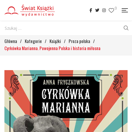
0
Główna
/
Kategorie
/
Książki
/
Proza polska
/
Cyrkówka Marianna. Powojenna Polska i historia miłosna