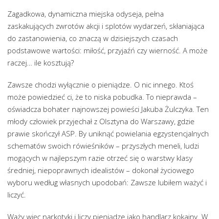
Zagadkowa, dynamiczna miejska odyseja, pełna
zaskakujących zwrotów akcji i splotów wydarzeń, skłaniająca
do zastanowienia, co znaczą w dzisiejszych czasach
podstawowe wartości: miłość, przyjaźń czy wierność. A może
raczej… ile kosztują?
Zawsze chodzi wyłącznie o pieniądze. O nic innego. Ktoś
może powiedzieć ci, że to niska pobudka. To nieprawda –
oświadcza bohater najnowszej powieści Jakuba Żulczyka. Ten
młody człowiek przyjechał z Olsztyna do Warszawy, gdzie
prawie skończył ASP. By uniknąć powielania egzystencjalnych
schematów swoich rówieśników – przyszłych meneli, ludzi
mogących w najlepszym razie otrzeć się o warstwy klasy
średniej, niepoprawnych idealistów – dokonał życiowego
wyboru według własnych upodobań: Zawsze lubiłem ważyć i
liczyć.
Waży więc narkotyki i liczy pieniądze jako handlarz kokainy. W