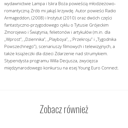
wydawnictwie Lampa i Iskra Boża powieścią młodzieżowo-
romantyczną Zrób mi jakąś krzywdę. Autor powieści Radio
Armageddon, (2008) i Instytut (2010) oraz dwóch części
fantastyczno-przygodowego cyklu o Tytusie Grójeckim
Zmorojewo i Świątynia, felietonów i artykułów (m.in. dla
„Wprost”, „Dziennika”, „Playboya”, „:Przekroju” i „Tygodnika
Powszechnego”), scenariuszy filmowych i telewizyjnych, a
także książeczki dla dzieci Zdarzenie nad strumykiem.
Stypendysta programu Willa Decjusza, zwycięzca
międzynarodowego konkursu na esej Young Euro Connect.
Zobacz również