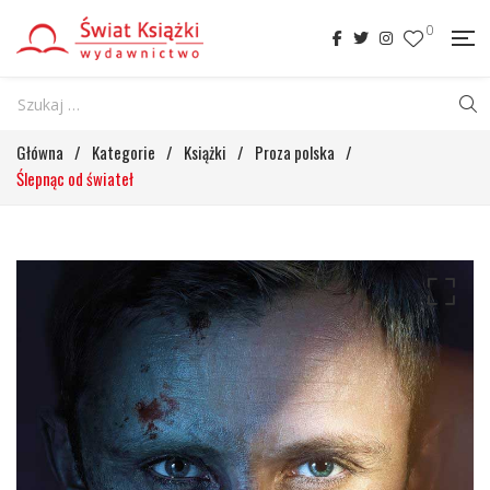
0
Główna
/
Kategorie
/
Książki
/
Proza polska
/
Ślepnąc od świateł