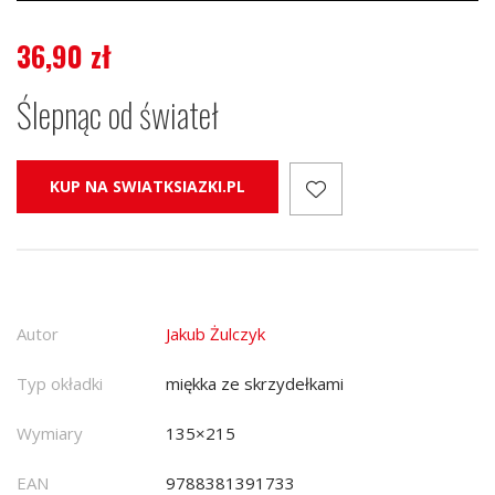
36,90
zł
Ślepnąc od świateł
KUP NA SWIATKSIAZKI.PL
Autor
Jakub Żulczyk
Typ okładki
miękka ze skrzydełkami
Wymiary
135×215
EAN
9788381391733