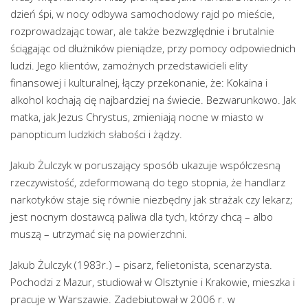
dzień śpi, w nocy odbywa samochodowy rajd po mieście,
rozprowadzając towar, ale także bezwzględnie i brutalnie
ściągając od dłużników pieniądze, przy pomocy odpowiednich
ludzi. Jego klientów, zamożnych przedstawicieli elity
finansowej i kulturalnej, łączy przekonanie, że: Kokaina i
alkohol kochają cię najbardziej na świecie. Bezwarunkowo. Jak
matka, jak Jezus Chrystus, zmieniają nocne w miasto w
panopticum ludzkich słabości i żądzy.
Jakub Żulczyk w poruszający sposób ukazuje współczesną
rzeczywistość, zdeformowaną do tego stopnia, że handlarz
narkotyków staje się równie niezbędny jak strażak czy lekarz;
jest nocnym dostawcą paliwa dla tych, którzy chcą – albo
muszą – utrzymać się na powierzchni.
Jakub Żulczyk (1983r.) – pisarz, felietonista, scenarzysta.
Pochodzi z Mazur, studiował w Olsztynie i Krakowie, mieszka i
pracuje w Warszawie. Zadebiutował w 2006 r. w