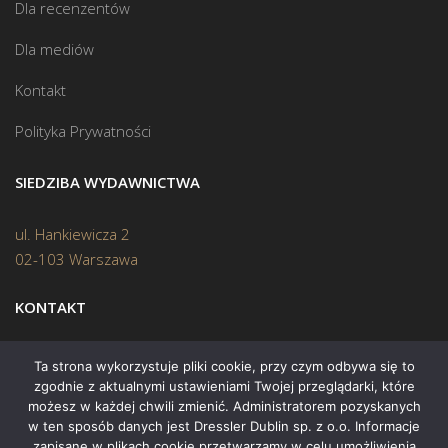
Dla recenzentów
Dla mediów
Kontakt
Polityka Prywatności
SIEDZIBA WYDAWNICTWA
ul. Hankiewicza 2
02-103 Warszawa
KONTAKT
Biuro:
(22) 45 70 402
Ta strona wykorzystuje pliki cookie, przy czym odbywa się to
zgodnie z aktualnymi ustawieniami Twojej przeglądarki, które
Mail:
biuro@swiatksiazki.pl
możesz w każdej chwili zmienić. Administratorem pozyskanych
w ten sposób danych jest Dressler Dublin sp. z o.o. Informacje
zapisane w plikach cookie przetwarzamy w celu umożliwienia