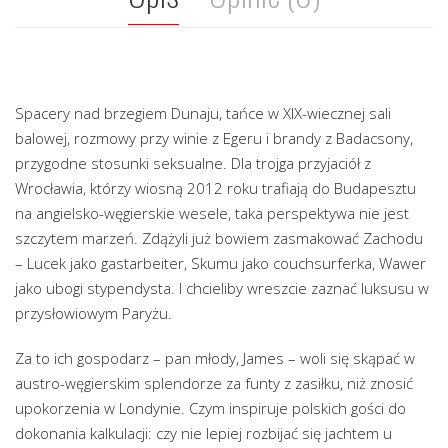
Spacery nad brzegiem Dunaju, tańce w XIX-wiecznej sali
balowej, rozmowy przy winie z Egeru i brandy z Badacsony,
przygodne stosunki seksualne. Dla trojga przyjaciół z
Wrocławia, którzy wiosną 2012 roku trafiają do Budapesztu
na angielsko-węgierskie wesele, taka perspektywa nie jest
szczytem marzeń. Zdążyli już bowiem zasmakować Zachodu
– Lucek jako gastarbeiter, Skumu jako couchsurferka, Wawer
jako ubogi stypendysta. I chcieliby wreszcie zaznać luksusu w
przysłowiowym Paryżu.
Za to ich gospodarz – pan młody, James – woli się skąpać w
austro-węgierskim splendorze za funty z zasiłku, niż znosić
upokorzenia w Londynie. Czym inspiruje polskich gości do
dokonania kalkulacji: czy nie lepiej rozbijać się jachtem u