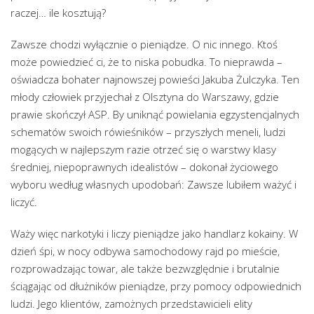
raczej… ile kosztują?
Zawsze chodzi wyłącznie o pieniądze. O nic innego. Ktoś
może powiedzieć ci, że to niska pobudka. To nieprawda –
oświadcza bohater najnowszej powieści Jakuba Żulczyka. Ten
młody człowiek przyjechał z Olsztyna do Warszawy, gdzie
prawie skończył ASP. By uniknąć powielania egzystencjalnych
schematów swoich rówieśników – przyszłych meneli, ludzi
mogących w najlepszym razie otrzeć się o warstwy klasy
średniej, niepoprawnych idealistów – dokonał życiowego
wyboru według własnych upodobań: Zawsze lubiłem ważyć i
liczyć.
Waży więc narkotyki i liczy pieniądze jako handlarz kokainy. W
dzień śpi, w nocy odbywa samochodowy rajd po mieście,
rozprowadzając towar, ale także bezwzględnie i brutalnie
ściągając od dłużników pieniądze, przy pomocy odpowiednich
ludzi. Jego klientów, zamożnych przedstawicieli elity