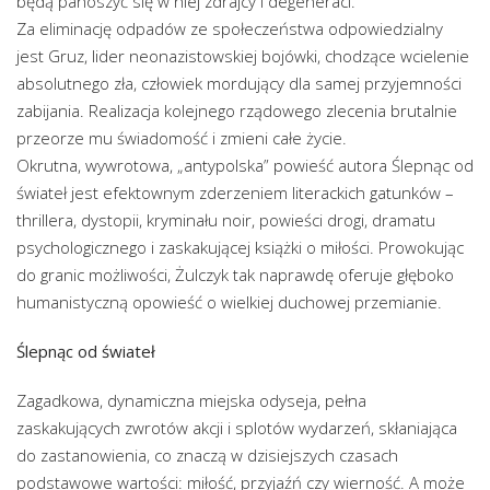
będą panoszyć się w niej zdrajcy i degeneraci.
Za eliminację odpadów ze społeczeństwa odpowiedzialny
jest Gruz, lider neonazistowskiej bojówki, chodzące wcielenie
absolutnego zła, człowiek mordujący dla samej przyjemności
zabijania. Realizacja kolejnego rządowego zlecenia brutalnie
przeorze mu świadomość i zmieni całe życie.
Okrutna, wywrotowa, „antypolska” powieść autora Ślepnąc od
świateł jest efektownym zderzeniem literackich gatunków –
thrillera, dystopii, kryminału noir, powieści drogi, dramatu
psychologicznego i zaskakującej książki o miłości. Prowokując
do granic możliwości, Żulczyk tak naprawdę oferuje głęboko
humanistyczną opowieść o wielkiej duchowej przemianie.
Ślepnąc od świateł
Zagadkowa, dynamiczna miejska odyseja, pełna
zaskakujących zwrotów akcji i splotów wydarzeń, skłaniająca
do zastanowienia, co znaczą w dzisiejszych czasach
podstawowe wartości: miłość, przyjaźń czy wierność. A może