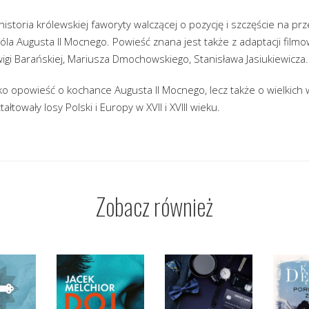
historia królewskiej faworyty walczącej o pozycję i szczęście na pr
a Augusta II Mocnego. Powieść znana jest także z adaptacji filmo
igi Barańskiej, Mariusza Dmochowskiego, Stanisława Jasiukiewicza.
lko opowieść o kochance Augusta II Mocnego, lecz także o wielkich
ałtowały losy Polski i Europy w XVII i XVIII wieku.
Zobacz również