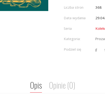
Liczba stron
368
Data wydania
29.04
Seria
Kolekc
Kategoria:
Proza
Podziel się
Opis
Opinie (0)