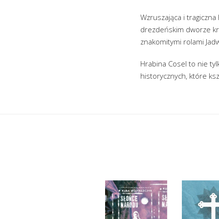
Wzruszająca i tragiczna 
drezdeńskim dworze król
znakomitymi rolami Jadw
Hrabina Cosel to nie ty
historycznych, które kszt