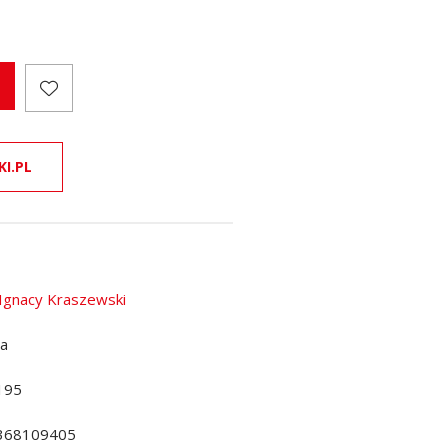
KI.PL
 Ignacy Kraszewski
da
195
368109405