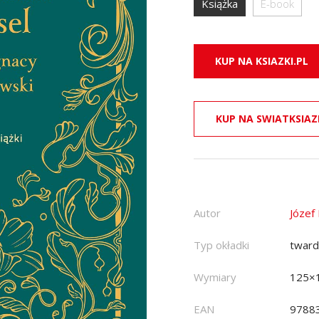
Książka
E-book
KUP NA KSIAZKI.PL
KUP NA SWIATKSIAZ
Autor
Józef
Typ okładki
twar
Wymiary
125×
EAN
9788