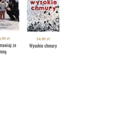
4,90
zł
34,90
zł
34,90
zł
mawiaj ze
Wysokie chmury
Syreny z
mną
Broadmoor