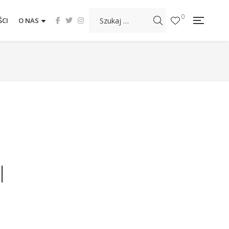
0
CI
O NAS
l