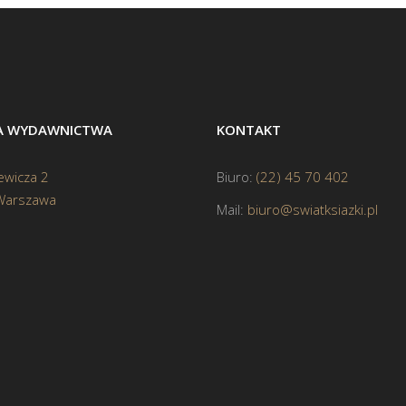
BA WYDAWNICTWA
KONTAKT
ewicza 2
Biuro:
(22) 45 70 402
Warszawa
Mail:
biuro@swiatksiazki.pl