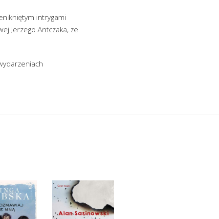
zenikniętym intrygami
wej Jerzego Antczaka, ze
 wydarzeniach