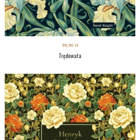
99,90
zł
Trędowata