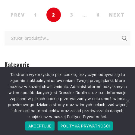
PREV
1
2
3
…
6
NEXT
Kategorie
Ta strona wykorzystuje pliki cookie, przy czym odbywa się to
zgodnie z aktualnymi ustawieniami Twojej przeglądarki, które
zobacz wszystkie
możesz w każdej chwili zmienić. Administratorem pozyskanych
w ten sposób danych jest Dressler Dublin sp. z o.o. Informacje
Czułe Strony – 25.03.2026
zapisane w plikach cookie przetwarzamy w celu umożliwienia
prawidłowego działania strony oraz w innych celach, zaś więcej
Mroczne Strony – 25.03.2026
informacji na temat celów oraz zasad przetwarzania danych
znajdziesz w naszej Polityce Prywatności.
Książki
AKCEPTUJĘ
POLITYKA PRYWATNOŚCI
Literatura piękna