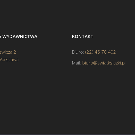
BA WYDAWNICTWA
KONTAKT
ewicza 2
Biuro:
(22) 45 70 402
Warszawa
Mail:
biuro@swiatksiazki.pl