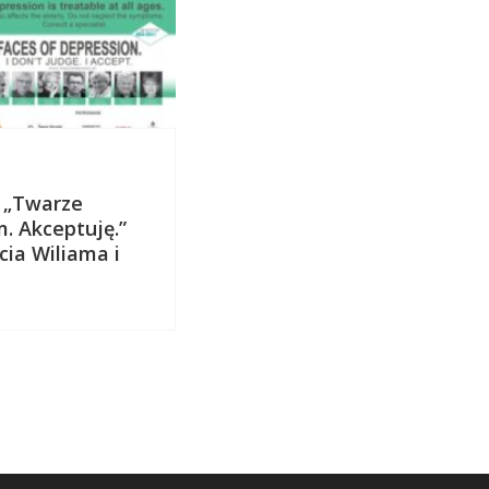
6 czerwca 2017
 „Twarze
Chris Cleave opowiada o k
m. Akceptuję.”
Dzielnym będzie przebacz
cia Wiliama i