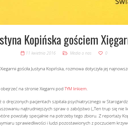
styna Kopińska gościem Xięgar
11 kwietnia 2016
Media o nas
0
egarnii gościła Justyna Kopińska, rozmowa dotyczyła jej najnowsze
bejrzeć na stronie Xięgarni pod
TYM linkiem
.
aż o dręczonych pacjentach szpitala psychiatrycznego w Starogard
uszowaniu najtrudniejszych spraw o zabójstwo („Ten trup się nie li
które powstały specjalnie na potrzeby tego zbioru. Z reportaży Kop
miaru sprawiedliwości i ludzi pozostawionych z poczuciem krzywdy.