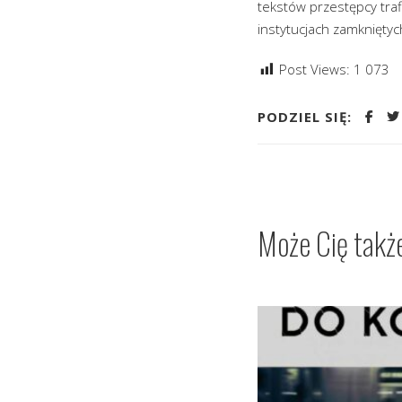
tekstów przestępcy tra
instytucjach zamkniętyc
Post Views:
1 073
PODZIEL SIĘ:
Może Cię takż