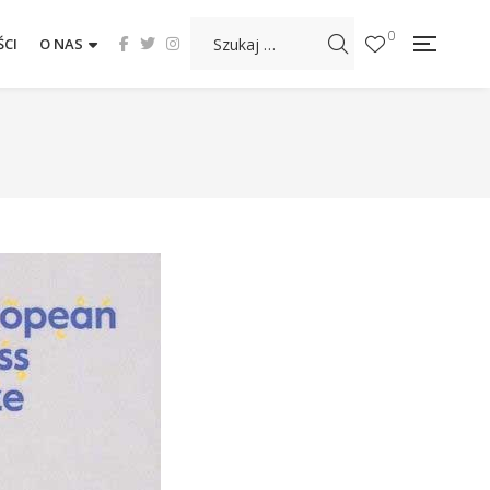
0
CI
O NAS