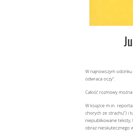
Ju
W najnowszym odcinku Xi
odwraca oczy”.
Całość rozmowy można o
W książce m.in. report
chorych ze strachu”) i t
niepublikowane teksty, 
obraz nieskutecznego wy