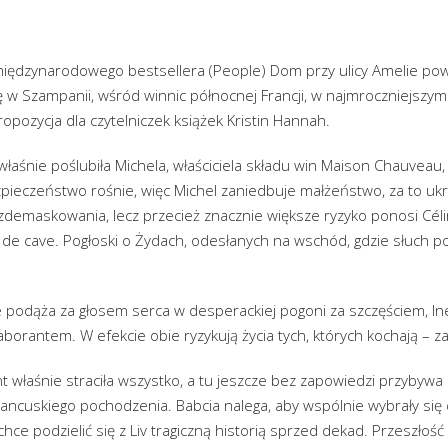
iędzynarodowego bestsellera (People) Dom przy ulicy Amelie pow
ię w Szampanii, wśród winnic północnej Francji, w najmroczniejszym 
opozycja dla czytelniczek książek Kristin Hannah.
łaśnie poślubiła Michela, właściciela składu win Maison Chauveau,
zpieczeństwo rośnie, więc Michel zaniedbuje małżeństwo, za to uk
 zdemaskowania, lecz przecież znacznie większe ryzyko ponosi Cél
e cave. Pogłoski o Żydach, odesłanych na wschód, gdzie słuch po 
e podąża za głosem serca w desperackiej pogoni za szczęściem, In
orantem. W efekcie obie ryzykują życia tych, których kochają – za
t właśnie straciła wszystko, a tu jeszcze bez zapowiedzi przybywa d
ancuskiego pochodzenia. Babcia nalega, aby wspólnie wybrały się d
chce podzielić się z Liv tragiczną historią sprzed dekad. Przeszłość 