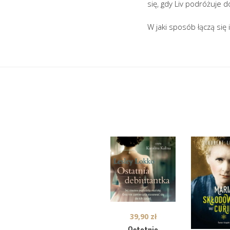
się, gdy Liv podróżuje
W jaki sposób łączą się 
39,90
zł