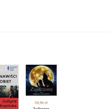
39,90
zł
39,90
zł