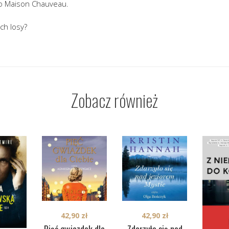
 do Maison Chauveau.
ich losy?
Zobacz również
42,90
zł
42,90
zł