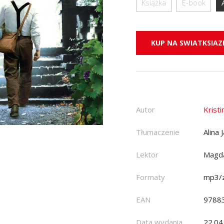
Książka
E-book
KUP NA SWIATKSIAZK
Autor
Krist
Tłumaczenie
Alina 
Lektor
Magd
Formaty
mp3/z
EAN
9788
Data wydania
22.04