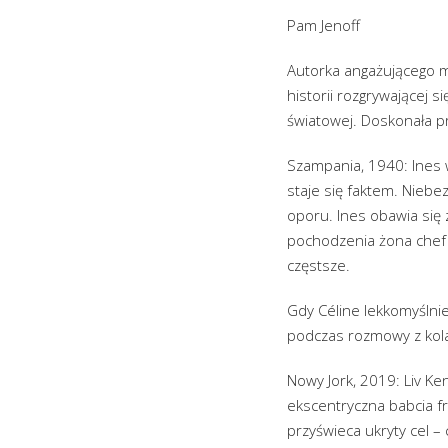
Pam Jenoff
Autorka angażującego m
historii rozgrywającej s
światowej. Doskonała pr
Szampania, 1940: Ines w
staje się faktem. Niebe
oporu. Ines obawia się
pochodzenia żona chef d
częstsze.
Gdy Céline lekkomyślni
podczas rozmowy z kolab
Nowy Jork, 2019: Liv Ken
ekscentryczna babcia fr
przyświeca ukryty cel – 