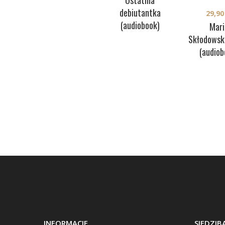
Ostatnia
debiutantka
29,9
(audiobook)
Mari
Skłodowsk
(audiob
INFORMACJE
SIEDZI