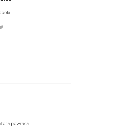
booki
, która powraca…