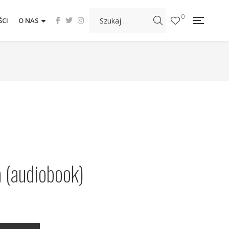
0
CI
O NAS
a (audiobook)