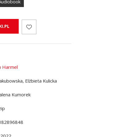
Audiobook
I.PL
in Harmel
Jakubowska, Elżbieta Kulicka
alena Kumorek
ip
382896848
.2022