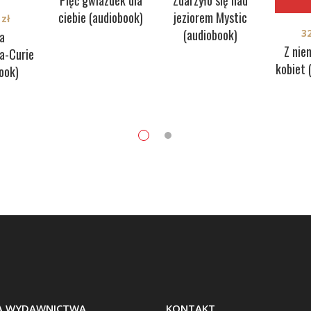
Pięć gwiazdek dla
Zdarzyło się nad
ciebie (audiobook)
jeziorem Mystic
0
zł
(audiobook)
3
a
Z nie
a-Curie
kobiet 
ook)
BA WYDAWNICTWA
KONTAKT