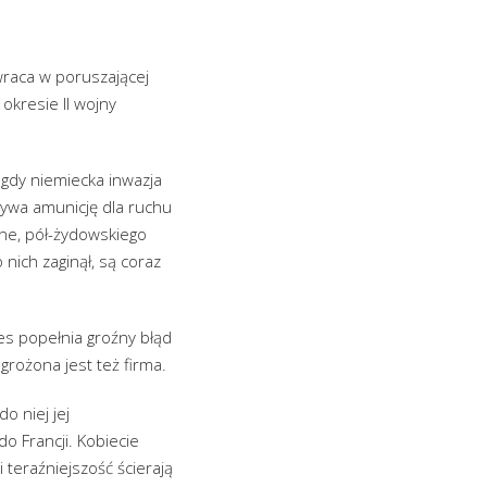
raca w poruszającej
okresie II wojny
 gdy niemiecka inwazja
rywa amunicję dla ruchu
ine, pół-żydowskiego
nich zaginął, są coraz
es popełnia groźny błąd
grożona jest też firma.
o niej jej
o Francji. Kobiecie
i teraźniejszość ścierają