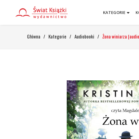
KATEGORIE
K
Główna
/
Kategorie
/
Audiobooki
/
Żona winiarza (audi