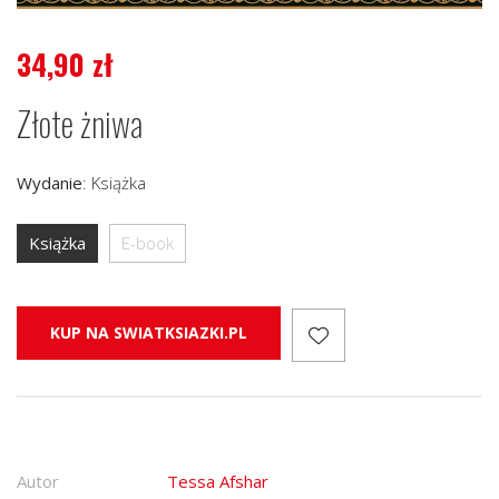
34,90
zł
Złote żniwa
Wydanie
:
Książka
Książka
E-book
KUP NA SWIATKSIAZKI.PL
Autor
Tessa Afshar