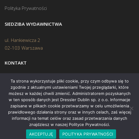
Polityka Prywatności
SIEDZIBA WYDAWNICTWA
ul. Hankiewicza 2
02-103 Warszawa
KONTAKT
Biuro:
(22) 45 70 402
Ta strona wykorzystuje pliki cookie, przy czym odbywa się to
zgodnie z aktualnymi ustawieniami Twojej przeglądarki, które
Mail:
biuro@swiatksiazki.pl
możesz w każdej chwili zmienić. Administratorem pozyskanych
w ten sposób danych jest Dressler Dublin sp. z o.o. Informacje
zapisane w plikach cookie przetwarzamy w celu umożliwienia
prawidłowego działania strony oraz w innych celach, zaś więcej
informacji na temat celów oraz zasad przetwarzania danych
znajdziesz w naszej Polityce Prywatności.
Copyright © 2015 Świat Książki. Wszelkie prawa zastrzeżone
AKCEPTUJĘ
POLITYKA PRYWATNOŚCI