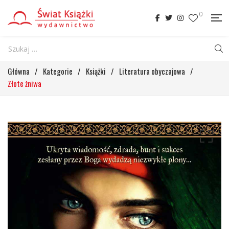
0
Główna
/
Kategorie
/
Książki
/
Literatura obyczajowa
/
Złote żniwa