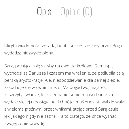
Opis
Opinie (0)
Ukryta wiadomość, zdrada, bunt i sukces zesłany przez Boga
wydadzą niezwykłe plony.
Sara, pełniąca rolę skryby na dworze królowej Damaspii,
wychodzi za Dariusza i czasem ma wrażenie, że poślubiła całą
perską arystokrację. Ale, niespodziewanie dla samej siebie,
zakochuje się w swoim mężu. Ma bogactwo, majątek,
zaszczyty i władzę, lecz zjednanie sobie miłości Dariusza
wydaje się jej nieosiągalne. I choć jej małżonek stawał do walki
z wieloma groźnymi przeciwnikami, stojąc przed Sarą czuje
lęk, jakiego nigdy nie zaznał – a to dlatego, że chce wyznać
swojej żonie prawdę.