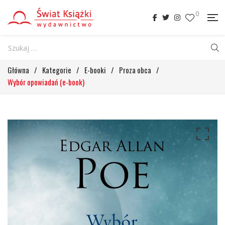
0
Główna
/
Kategorie
/
E-booki
/
Proza obca
/
Wybór opowiadań (e-book)