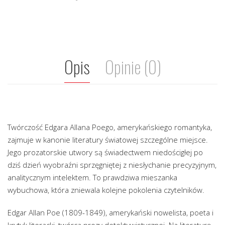
Opis
Opinie (0)
Twórczość Edgara Allana Poego, amerykańskiego romantyka,
zajmuje w kanonie literatury światowej szczególne miejsce.
Jego prozatorskie utwory są świadectwem niedościgłej po
dziś dzień wyobraźni sprzęgniętej z niesłychanie precyzyjnym,
analitycznym intelektem. To prawdziwa mieszanka
wybuchowa, która zniewala kolejne pokolenia czytelników.
Edgar Allan Poe (1809-1849), amerykański nowelista, poeta i
krytyk literacki, twórca prozy detektywistycznej. Na literaturę