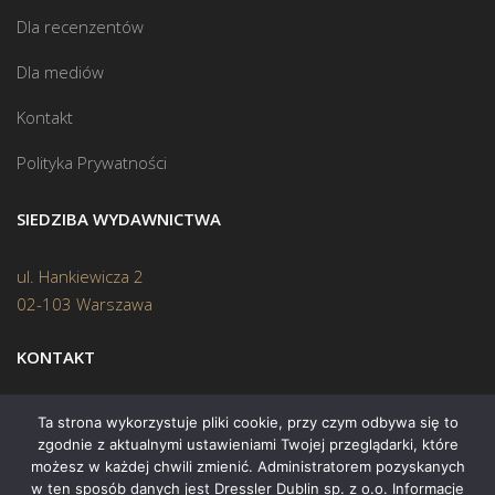
Dla recenzentów
Dla mediów
Kontakt
Polityka Prywatności
SIEDZIBA WYDAWNICTWA
ul. Hankiewicza 2
02-103 Warszawa
KONTAKT
Biuro:
(22) 45 70 402
Ta strona wykorzystuje pliki cookie, przy czym odbywa się to
zgodnie z aktualnymi ustawieniami Twojej przeglądarki, które
Mail:
biuro@swiatksiazki.pl
możesz w każdej chwili zmienić. Administratorem pozyskanych
w ten sposób danych jest Dressler Dublin sp. z o.o. Informacje