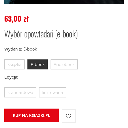
63,00
zł
Wybór opowiadań (e-book)
Wydanie
:
E-book
Książka
E-book
Audiobook
Edycja
:
standardowa
limitowana
KUP NA KSIAZKI.PL