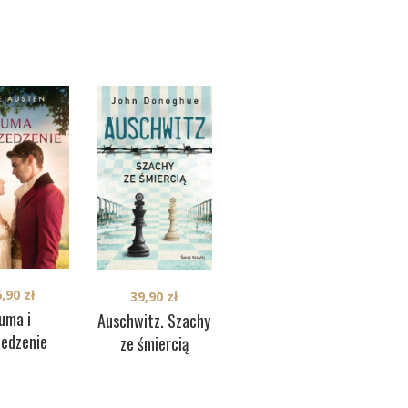
6,90
zł
39,90
zł
36,90
zł
uma i
Auschwitz. Szachy
Le
Kłopot z Henrym,
zedzenie
ze śmiercią
problem z Zoe