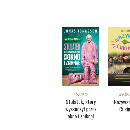
15,00
zł
29,9
Stulatek, który
Nazywam
wyskoczył przez
Cukin
okno i zniknął