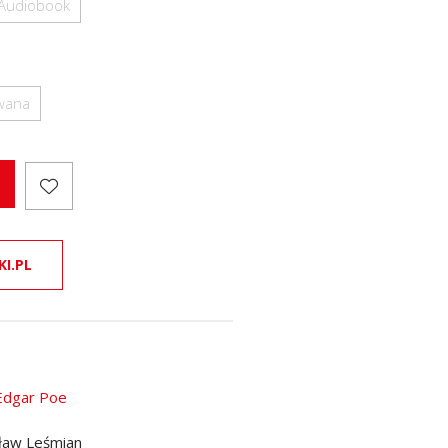
Audiobook
owana
KI.PL
 Edgar Poe
ław Leśmian