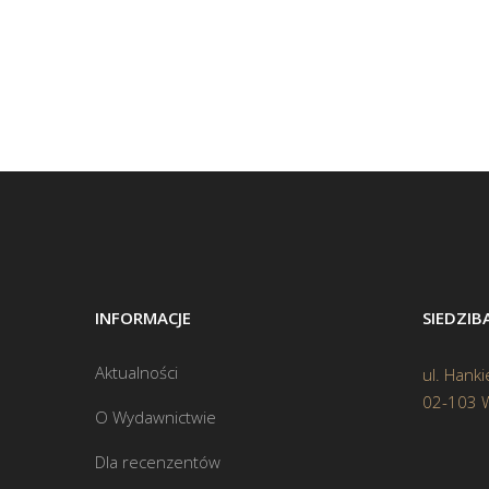
INFORMACJE
SIEDZI
Aktualności
ul. Hanki
02-103 
O Wydawnictwie
Dla recenzentów