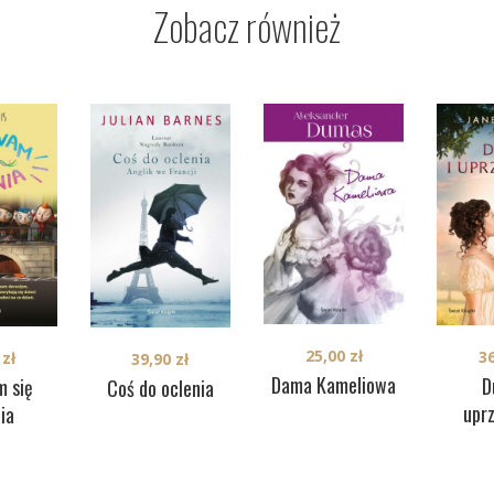
Zobacz również
25,00
zł
3
0
zł
39,90
zł
Dama Kameliowa
D
 się
Coś do oclenia
upr
ia