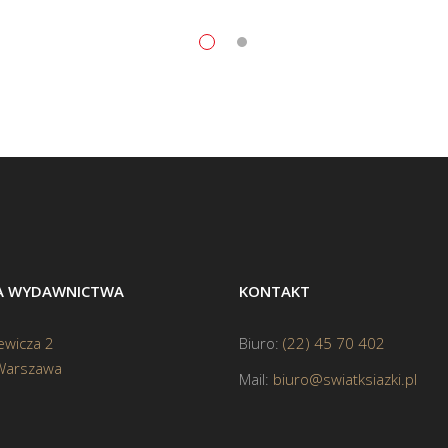
BA WYDAWNICTWA
KONTAKT
ewicza 2
Biuro:
(22) 45 70 402
Warszawa
Mail:
biuro@swiatksiazki.pl