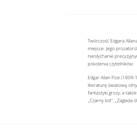
Twórczość Edgara Allan
miejsce. Jego prozators
niesłychanie precyzyjn
pokolenia czytelników.
Edgar Allan Poe (1809-1
literaturę światową sil
fantastyki grozy, a tak
„Czarny kot”, „Zagłada 