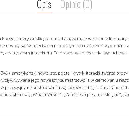
Opis
Opinie (0)
a Poego, amerykańskiego romantyka, zajmuje w kanonie literatury 
kie utwory są świadectwem niedościgłej po dziś dzień wyobraźni sp
ym, analitycznym intelektem. To prawdziwa mieszanka wybuchowa, 
849), amerykański nowelista, poeta i krytyk literacki, twórca prozy
ny wpływ wywarła jego nowelistyka, mistrzowska w cieniowaniu nas
że w precyzyjnym konstruowaniu zagadkowej intrygi sensacyjno-detek
domu Usherów”, „William Wilson”, „Zabójstwo przy rue Morgue”, „Zło