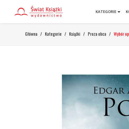
KATEGORIE
K
Główna
/
Kategorie
/
Książki
/
Proza obca
/
Wybór o