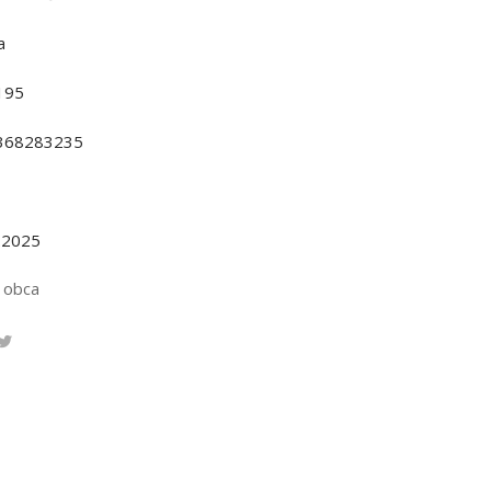
a
195
368283235
.2025
 obca