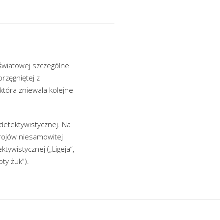
światowej szczególne
rzęgniętej z
która zniewala kolejne
 detektywistycznej. Na
trojów niesamowitej
tywistycznej („Ligeja”,
ty żuk”).