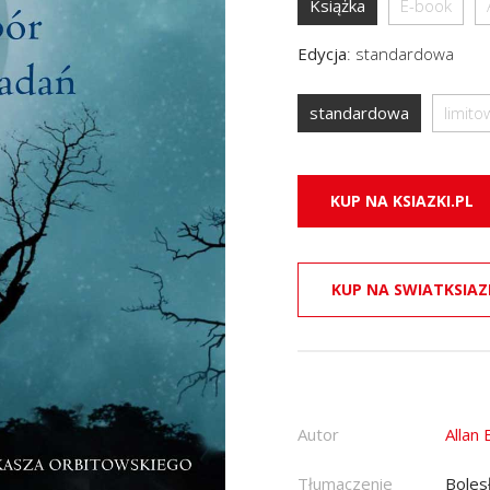
Książka
E-book
Edycja
:
standardowa
standardowa
limit
KUP NA KSIAZKI.PL
KUP NA SWIATKSIAZ
Autor
Allan
Tłumaczenie
Boles