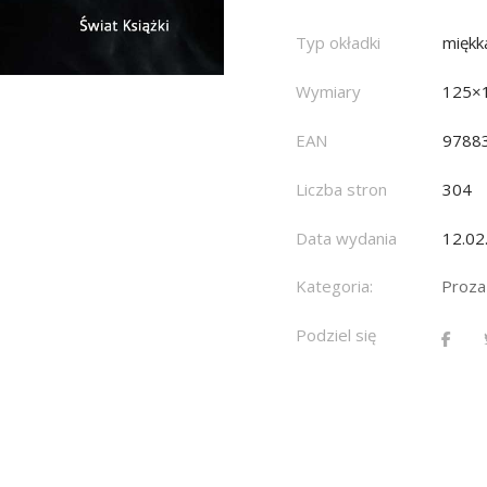
Typ okładki
miękk
Wymiary
125×
EAN
9788
Liczba stron
304
Data wydania
12.02
Kategoria:
Proza
Podziel się