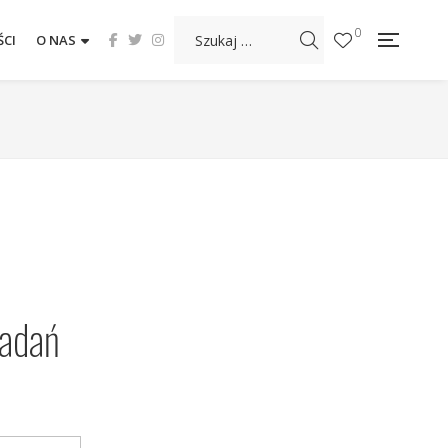
0
CI
O NAS
adań