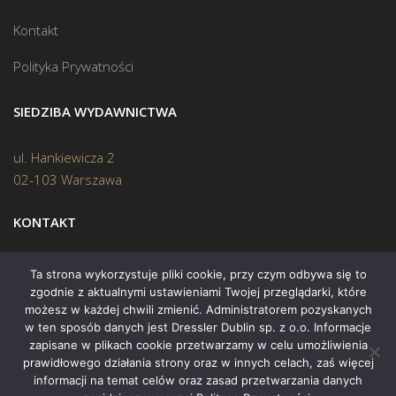
Kontakt
Polityka Prywatności
SIEDZIBA WYDAWNICTWA
ul. Hankiewicza 2
02-103 Warszawa
KONTAKT
Biuro:
(22) 45 70 402
Ta strona wykorzystuje pliki cookie, przy czym odbywa się to
zgodnie z aktualnymi ustawieniami Twojej przeglądarki, które
Mail:
biuro@swiatksiazki.pl
możesz w każdej chwili zmienić. Administratorem pozyskanych
w ten sposób danych jest Dressler Dublin sp. z o.o. Informacje
zapisane w plikach cookie przetwarzamy w celu umożliwienia
prawidłowego działania strony oraz w innych celach, zaś więcej
informacji na temat celów oraz zasad przetwarzania danych