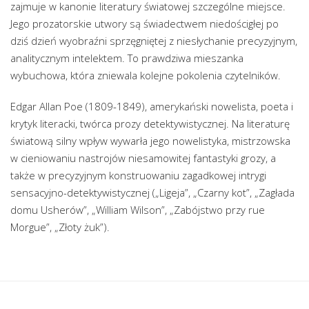
zajmuje w kanonie literatury światowej szczególne miejsce.
Jego prozatorskie utwory są świadectwem niedościgłej po
dziś dzień wyobraźni sprzęgniętej z niesłychanie precyzyjnym,
analitycznym intelektem. To prawdziwa mieszanka
wybuchowa, która zniewala kolejne pokolenia czytelników.
Edgar Allan Poe (1809-1849), amerykański nowelista, poeta i
krytyk literacki, twórca prozy detektywistycznej. Na literaturę
światową silny wpływ wywarła jego nowelistyka, mistrzowska
w cieniowaniu nastrojów niesamowitej fantastyki grozy, a
także w precyzyjnym konstruowaniu zagadkowej intrygi
sensacyjno-detektywistycznej („Ligeja”, „Czarny kot”, „Zagłada
domu Usherów”, „William Wilson”, „Zabójstwo przy rue
Morgue”, „Złoty żuk”).