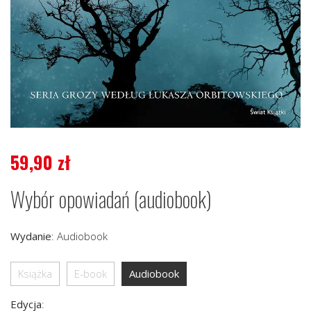
59,90
zł
Wybór opowiadań (audiobook)
Wydanie
:
Audiobook
Książka
E-book
Audiobook
Edycja
: