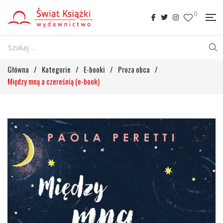
0
Główna
/
Kategorie
/
E-booki
/
Proza obca
/
Między mną a czereśnią (e-book)