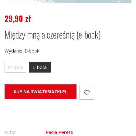
29,90
zł
Między mną a czereśnią (e-book)
Wydanie
:
E-book
Książka
E-book
KUP NA SWIATKSIAZKI.PL
Autor
Paola Peretti