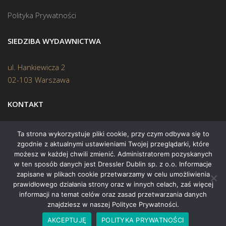
Polityka Prywatności
SIEDZIBA WYDAWNICTWA
ul. Hankiewicza 2
02-103 Warszawa
KONTAKT
Biuro:
(22) 45 70 402
Ta strona wykorzystuje pliki cookie, przy czym odbywa się to
zgodnie z aktualnymi ustawieniami Twojej przeglądarki, które
Mail:
biuro@swiatksiazki.pl
możesz w każdej chwili zmienić. Administratorem pozyskanych
w ten sposób danych jest Dressler Dublin sp. z o.o. Informacje
zapisane w plikach cookie przetwarzamy w celu umożliwienia
prawidłowego działania strony oraz w innych celach, zaś więcej
informacji na temat celów oraz zasad przetwarzania danych
znajdziesz w naszej Polityce Prywatności.
Copyright © 2015 Świat Książki. Wszelkie prawa zastrzeżone
AKCEPTUJĘ
POLITYKA PRYWATNOŚCI