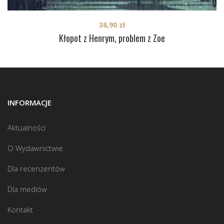
36,90
zł
Kłopot z Henrym, problem z Zoe
INFORMACJE
Aktualności
O Wydawnictwie
Dla recenzentów
Dla mediów
Kontakt