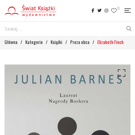
0
Główna
/
Kategorie
/
Książki
/
Proza obca
/
Elizabeth Finch