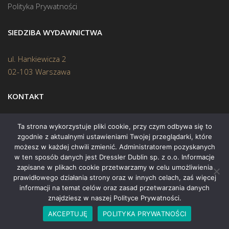
Polityka Prywatności
SIEDZIBA WYDAWNICTWA
ul. Hankiewicza 2
02-103 Warszawa
KONTAKT
Biuro:
(22) 45 70 402
Ta strona wykorzystuje pliki cookie, przy czym odbywa się to
zgodnie z aktualnymi ustawieniami Twojej przeglądarki, które
Mail:
biuro@swiatksiazki.pl
możesz w każdej chwili zmienić. Administratorem pozyskanych
w ten sposób danych jest Dressler Dublin sp. z o.o. Informacje
zapisane w plikach cookie przetwarzamy w celu umożliwienia
prawidłowego działania strony oraz w innych celach, zaś więcej
informacji na temat celów oraz zasad przetwarzania danych
znajdziesz w naszej Polityce Prywatności.
Copyright © 2015 Świat Książki. Wszelkie prawa zastrzeżone
AKCEPTUJĘ
POLITYKA PRYWATNOŚCI