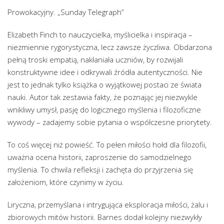
Prowokacyjny. „Sunday Telegraph”
Elizabeth Finch to nauczycielka, myślicielka i inspiracja –
niezmiennie rygorystyczna, lecz zawsze życzliwa. Obdarzona
pełną troski empatią, nakłaniała uczniów, by rozwijali
konstruktywne idee i odkrywali źródła autentyczności. Nie
jest to jednak tylko książka o wyjątkowej postaci ze świata
nauki. Autor tak zestawia fakty, że poznając jej niezwykle
wnikliwy umysł, pasję do logicznego myślenia i filozoficzne
wywody – zadajemy sobie pytania o współczesne priorytety.
To coś więcej niż powieść. To pełen miłości hołd dla filozofii,
uważna ocena historii, zaproszenie do samodzielnego
myślenia. To chwila refleksji i zachęta do przyjrzenia się
założeniom, które czynimy w życiu.
Liryczna, przemyślana i intrygująca eksploracja miłości, żalu i
zbiorowych mitów historii. Barnes dodał kolejny niezwykły