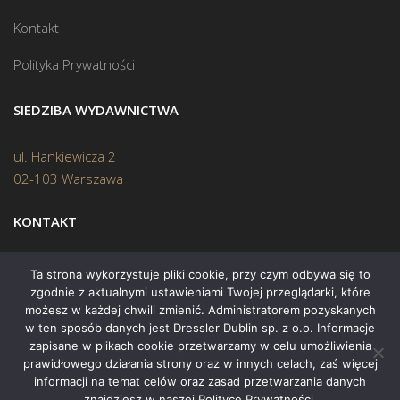
Kontakt
Polityka Prywatności
SIEDZIBA WYDAWNICTWA
ul. Hankiewicza 2
02-103 Warszawa
KONTAKT
Biuro:
(22) 45 70 402
Ta strona wykorzystuje pliki cookie, przy czym odbywa się to
zgodnie z aktualnymi ustawieniami Twojej przeglądarki, które
Mail:
biuro@swiatksiazki.pl
możesz w każdej chwili zmienić. Administratorem pozyskanych
w ten sposób danych jest Dressler Dublin sp. z o.o. Informacje
zapisane w plikach cookie przetwarzamy w celu umożliwienia
prawidłowego działania strony oraz w innych celach, zaś więcej
informacji na temat celów oraz zasad przetwarzania danych
znajdziesz w naszej Polityce Prywatności.