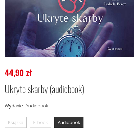
44,90
zł
Ukryte skarby (audiobook)
Wydanie
:
Audiobook
Książka
E-book
Audiobook