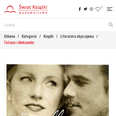
0
Główna
/
Kategorie
/
Książki
/
Literatura obyczajowa
/
Tatiana i Aleksander