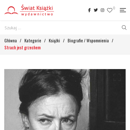
0
Główna
/
Kategorie
/
Książki
/
Biografie / Wspomnienia
/
Strach jest grzechem