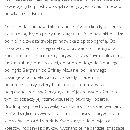
zawierają tylko prośby o książki albo gdy jest w nich mowa o
puszkach sardynek.
Oriana Fallaci nienawidziła pisania listów, bo kradły jej cenny
czas niezbędny do pracy nad książkami. A jednak nikt bardziej
od niej nie związał swojego nazwiska z epistolografią. Od
czasów dziennikarskiego debiutu prowadziła intensywną
korespondencję, publiczną i prywatną, z ważnymi politykami,
ludźmi kultury, publicystami, od Andreottiego do Nenniego,
od Ingrid Bergman do Shirley McLaine, od Henry’ego
Kissingera do Fidela Castro. Za każdym razem list
poprzedzały trzy, cztery brudnopisy, niemal zawsze
podpisane, ponieważ pragnęła mieć jasne wyobrażenie o
tym, co zobaczy jej rozmówca, kiedy otworzy kopertę.
Brudnopisy przechowywała, aby zostawić jakiś ślad wymiany
listów. Dzięki nadzwyczaj starannej archiwizacji prywatnych
zapisków, spośród setek listów pisanych do przyjaciół i
kolegów, rodziny i polityków, wybrano te najbardziej znaczące,