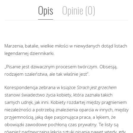
Opis
Opinie (0)
Marzenia, batalie, wielkie miłości w niewydanych dotąd listach
legendarnej dziennikarki.
„Pisanie jest dziwacznym procesem twórczym. Obsesją,
rodzajem szaleństwa, ale tak właśnie jest”.
Korespondencja zebrana w książce
Strach jest grzechem
stanowi świadectwo życia kobiety, która zaznała takich
samych udręk, jak inni. Kobiety rozdartej między pragnieniem
niezależności a potrzebą znalezienia oparcia w innych, między
przyjemnością, jaką daje pasjonująca praca, a lękiem, że
obowiązki zawodowe pochłoną czas prywatny. Te listy są
również nadzwyczajną lekcją sztuki pisania nawet wtedy, gdy