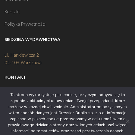
Kontakt
Polityka Prywatności
SIEDZIBA WYDAWNICTWA
ul. Hankiewicza 2
02-103 Warszawa
KONTAKT
Biuro:
(22) 45 70 402
Ta strona wykorzystuje pliki cookie, przy czym odbywa się to
zgodnie z aktualnymi ustawieniami Twojej przeglądarki, które
Mail:
biuro@swiatksiazki.pl
możesz w każdej chwili zmienić. Administratorem pozyskanych
w ten sposób danych jest Dressler Dublin sp. z o.o. Informacje
zapisane w plikach cookie przetwarzamy w celu umożliwienia
prawidłowego działania strony oraz w innych celach, zaś więcej
informacji na temat celów oraz zasad przetwarzania danych