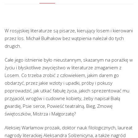
W rosyjskiej literaturze są pisarze, kierujący losem i kierowani
przez los. Michaił Bułhakow bez wątpienia należał do tych
drugich.
Całe jego istnienie było nieustannym, skazanym na porażkę w
życiu i błyskotliwe zwycięstwo w literaturze zmaganiem z
Losem. Co trzeba zrobić z człowiekiem, jakim darem go
obdarzyć, przez jakie wzloty i upadki, próby i pokusy
poprowadzić, jak utkać fabułę życia, jakich sprezentować mu
przyjaciół, wrogów i cudowne kobiety, żeby napisał Białą
gwardię, Psie serce, Powieść teatralną, Bieg, Zmowę
świętoszków, Mistrza i Małgorzatę?
Aleksiej Warłamow prozaik, doktor nauk filologicznych, laureat
nagrody literackiej Aleksandra Sołżenicyna, a także nagród