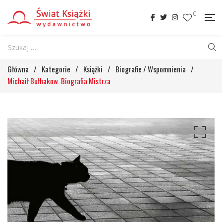
0
Główna
/
Kategorie
/
Książki
/
Biografie / Wspomnienia
/
Michaił Bułhakow. Biografia Mistrza