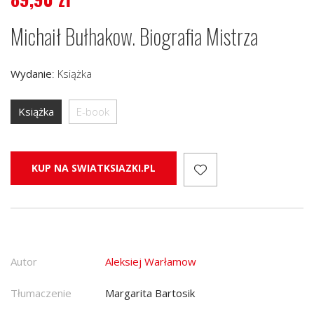
Michaił Bułhakow. Biografia Mistrza
Wydanie
:
Książka
Książka
E-book
KUP NA SWIATKSIAZKI.PL
Autor
Aleksiej Warłamow
Tłumaczenie
Margarita Bartosik