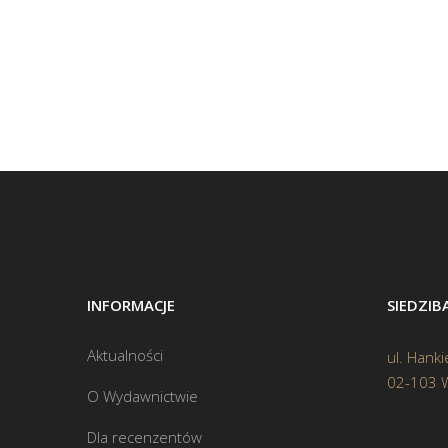
INFORMACJE
SIEDZI
Aktualności
ul. Hanki
02-103 
O Wydawnictwie
Dla recenzentów