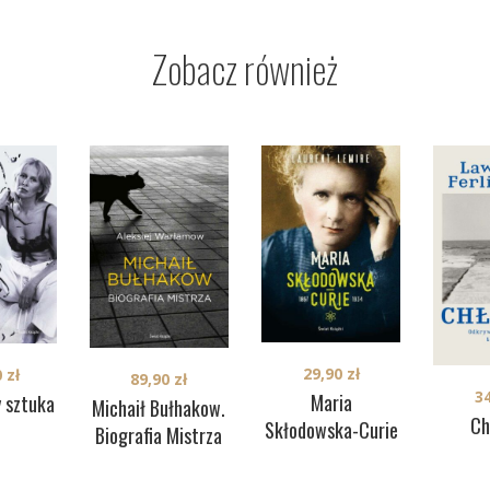
Zobacz również
29,90
zł
0
zł
89,90
zł
3
Maria
y sztuka
Michaił Bułhakow.
Ch
Skłodowska-Curie
Biografia Mistrza