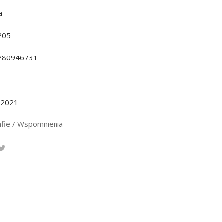
a
205
280946731
.2021
afie / Wspomnienia