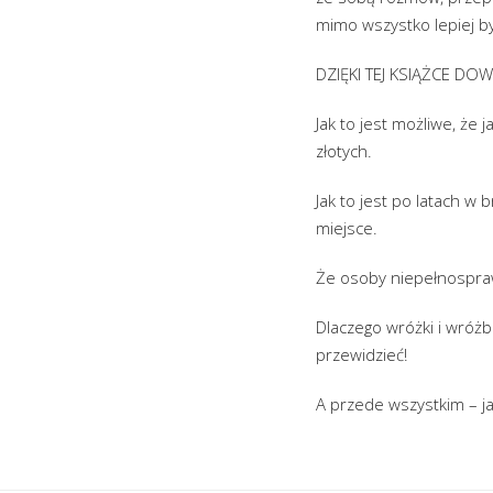
mimo wszystko lepiej być
DZIĘKI TEJ KSIĄŻCE DOW
Jak to jest możliwe, że 
złotych.
Jak to jest po latach w
miejsce.
Że osoby niepełnospraw
Dlaczego wróżki i wróżb
przewidzieć!
A przede wszystkim – ja