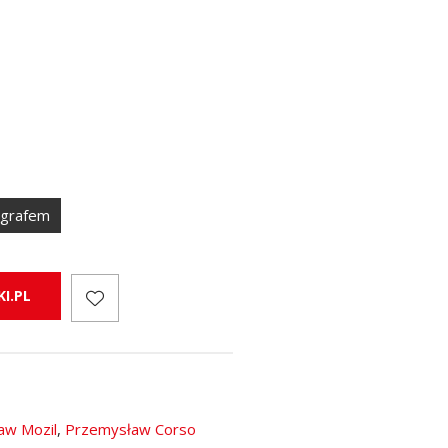
ografem
I.PL
aw Mozil
,
Przemysław Corso