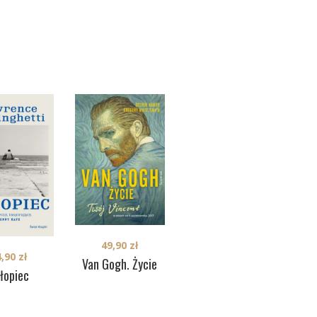
49,90
zł
4,90
zł
36,90
zł
Van Gogh. Życie
Va
łopiec
Strach jest
grzechem