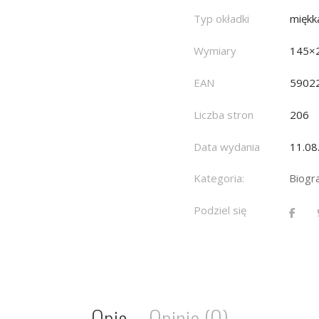
Typ okładki
miękk
Wymiary
145×
EAN
5902
Liczba stron
206
Data wydania
11.08
Kategoria:
Biogr
Podziel się
Opis
Opinie (0)