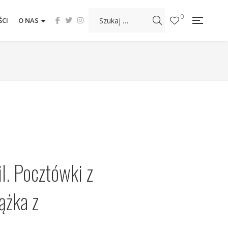
0
CI
O NAS
l. Pocztówki z
ążka z