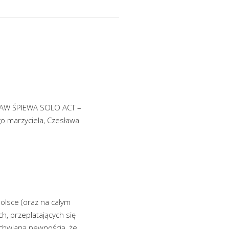
ESŁAW ŚPIEWA SOLO ACT –
go marzyciela, Czesława
olsce (oraz na całym
h, przeplatających się
chwianą pewnością, że