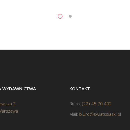
BA WYDAWNICTWA
KONTAKT
ewicza 2
Biuro:
(22) 45 70 402
Warszawa
Mail:
biuro@swiatksiazki.pl