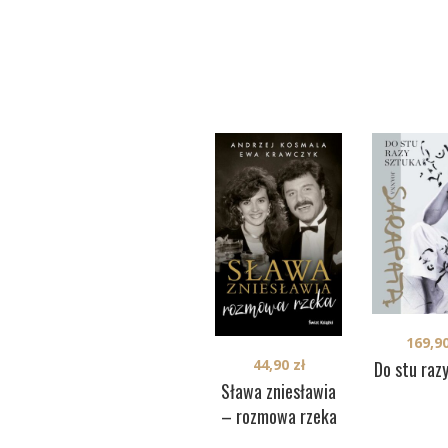
169,9
44,90
zł
Do stu raz
Sława zniesławia
– rozmowa rzeka