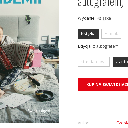
autografem)
Wydanie
:
Książka
Książka
E-book
Edycja
:
z autografem
standardowa
z aut
KUP NA SWIATKSIAZK
Autor
Czesł