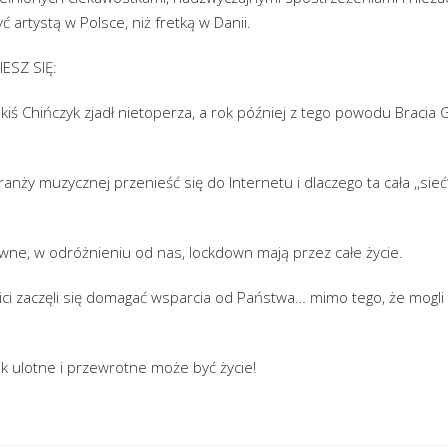
 artystą w Polsce, niż fretką w Danii.
IESZ SIĘ:
jakiś Chińczyk zjadł nietoperza, a rok później z tego powodu Bracia G
 branży muzycznej przenieść się do Internetu i dlaczego ta cała ,,s
ne, w odróżnieniu od nas, lockdown mają przez całe życie.
ici zaczęli się domagać wsparcia od Państwa… mimo tego, że mogli
k ulotne i przewrotne może być życie!