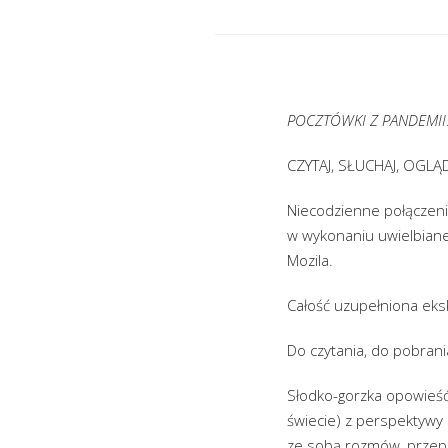
POCZTÓWKI Z PANDEMII
CZYTAJ, SŁUCHAJ, OGLĄD
Niecodzienne połączeni
w wykonaniu uwielbiane
Mozila.
Całość uzupełniona eks
Do czytania, do pobrani
Słodko-gorzka opowieść
świecie) z perspektywy 
ze sobą rozmów, przepe