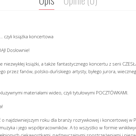
… czyli książka koncertowa
AJ! Dosłownie!
e niezwykłej książki, a także fantastycznego koncertu z serii CZ
go przez fanów, polsko-duńskiego artysty, byłego jurora, wieczne
kluzywnymi materiałami wideo, czyli tytułowymi POCZTÓWKAMI.
a!
 o najdziwniejszym roku dla branży rozrywkowej i koncertowej w P
muzyka i jego współpracowników. A to wszystko w formie wnikliwyc
łnionych ciekawostkami, nadzwyczajnymi spostrzeżeniami i nieza