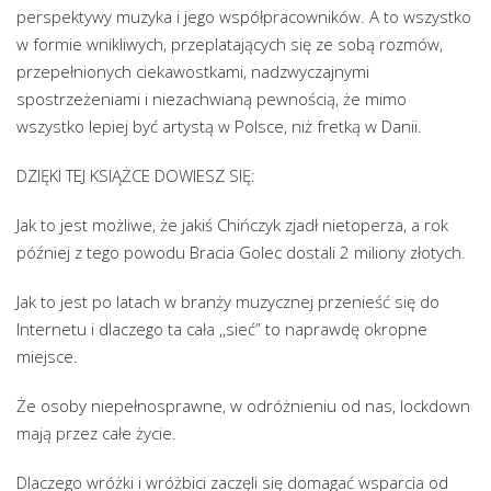
perspektywy muzyka i jego współpracowników. A to wszystko
w formie wnikliwych, przeplatających się ze sobą rozmów,
przepełnionych ciekawostkami, nadzwyczajnymi
spostrzeżeniami i niezachwianą pewnością, że mimo
wszystko lepiej być artystą w Polsce, niż fretką w Danii.
DZIĘKI TEJ KSIĄŻCE DOWIESZ SIĘ:
Jak to jest możliwe, że jakiś Chińczyk zjadł nietoperza, a rok
później z tego powodu Bracia Golec dostali 2 miliony złotych.
Jak to jest po latach w branży muzycznej przenieść się do
Internetu i dlaczego ta cała ,,sieć” to naprawdę okropne
miejsce.
Że osoby niepełnosprawne, w odróżnieniu od nas, lockdown
mają przez całe życie.
Dlaczego wróżki i wróżbici zaczęli się domagać wsparcia od