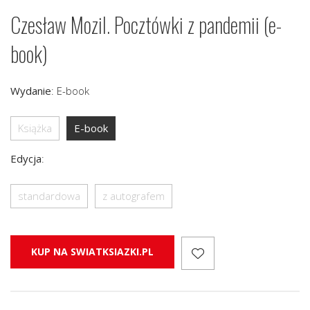
Czesław Mozil. Pocztówki z pandemii (e-
book)
Wydanie
:
E-book
Książka
E-book
Edycja
:
standardowa
z autografem
KUP NA SWIATKSIAZKI.PL