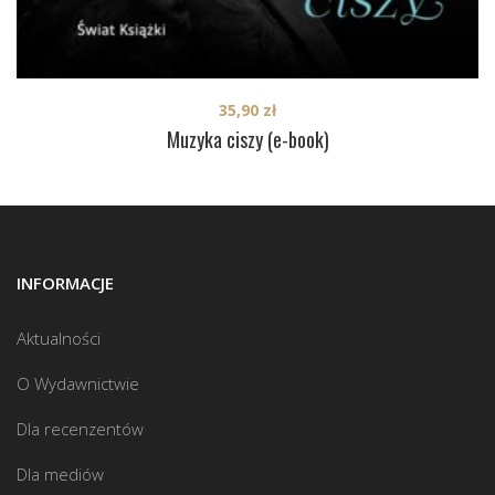
35,90
zł
Muzyka ciszy (e-book)
INFORMACJE
Aktualności
O Wydawnictwie
Dla recenzentów
Dla mediów