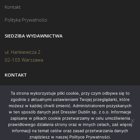
Kontakt
Polityka Prywatności
SIEDZIBA WYDAWNICTWA
ul. Hankiewicza 2
02-103 Warszawa
KONTAKT
Biuro:
(22) 45 70 402
Ta strona wykorzystuje pliki cookie, przy czym odbywa się to
zgodnie z aktualnymi ustawieniami Twojej przeglądarki, które
Mail:
biuro@swiatksiazki.pl
możesz w każdej chwili zmienić. Administratorem pozyskanych
w ten sposób danych jest Dressler Dublin sp. z o.o. Informacje
zapisane w plikach cookie przetwarzamy w celu umożliwienia
prawidłowego działania strony oraz w innych celach, zaś więcej
informacji na temat celów oraz zasad przetwarzania danych
znajdziesz w naszej Polityce Prywatności.
Copyright © 2015 Świat Książki. Wszelkie prawa zastrzeżone