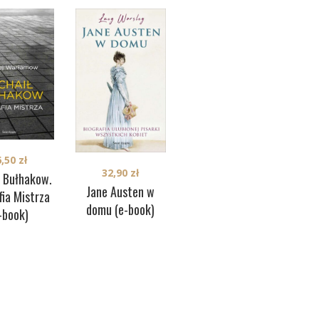
6,50
zł
37,90
zł
32,90
zł
ł Bułhakow.
Odwrotna strona
Jane Austen w
Ag
fia Mistrza
złotej płyty (e-
domu (e-book)
-book)
book)