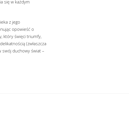
ia się w każdym
ieka z jego
snując opowieść o
 który święci triumfy,
delikatnością (zwłaszcza
 w swój duchowy świat –