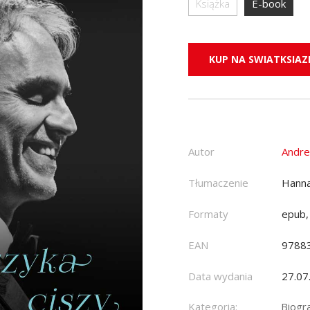
Książka
E-book
KUP NA SWIATKSIAZK
Autor
Andre
Tłumaczenie
Hann
Formaty
epub,
EAN
9788
Data wydania
27.07
Kategoria:
Biogr