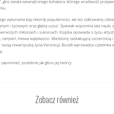
”, głos świata wewnętrznego bohatera, którego wrażliwość przejaw
niu.
ego wykonania biją rekordy popularności, ale też odkrywamy człow
ym i życiowym oraz głębią uczuć. Śpiewak wspomina lata nauki, 
 pierwszych miłościach i sukcesach. Książka opowiada o życiu artysty,
, cierpień, miewa wątpliwości. Wiedziony zaskakującą szczerością i 
m i swoją towarzyszką życia Veronicą), Bocelli wprowadza czytelnika
ny.
ę zapomnieć, podobnie jak głosu jej twórcy.
Zobacz również