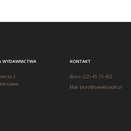
BA WYDAWNICTWA
KONTAKT
ewicza 2
Biuro:
(22) 45 70 402
Warszawa
Mail:
biuro@swiatksiazki.pl