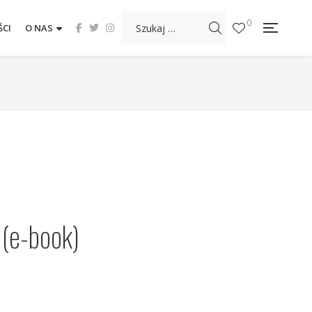
0
CI
O NAS
 (e-book)