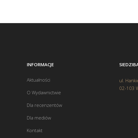
INFORMACJE
SIEDZI
Aktualności
ul. Hanki
02-103 
O Wydawnictwie
Dla recenzentów
Dla mediów
Kontakt