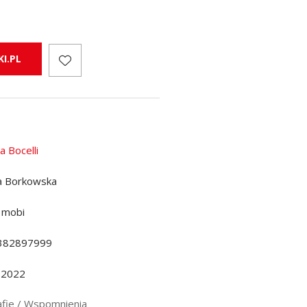
I.PL
a Bocelli
a Borkowska
 mobi
382897999
.2022
afie / Wspomnienia