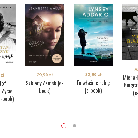
7
32,90
zł
29,90
zł
0
zł
Michai
To właśnie robię
Szklany Zamek (e-
tof
Biogra
(e-book)
book)
 Życie
(e
e-book)