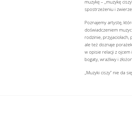
muzykę – „muzykę ciszy
spostrzeżeniu i zwierze
Poznajemy artystę, któr
doświadczeniem muzyczn
rodzinie, przyjaciołach,
ale też doznaje porażek
w opisie relacji z ojce
bogaty, wrażliwy i złożo
„Muzyki ciszy” nie da si