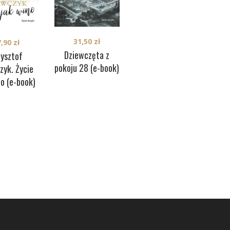
29,90
zł
31,50
zł
7,90
zł
C
Wiek mądrości (e-
Dziewczęta z
zysztof
book)
pokoju 28 (e-book)
zyk. Życie
pan
no (e-book)