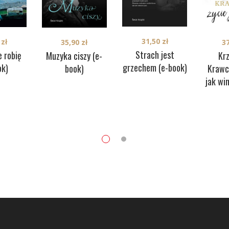
31,50
zł
0
zł
35,90
zł
3
Strach jest
e robię
Muzyka ciszy (e-
Kr
grzechem (e-book)
ok)
book)
Krawc
jak wi