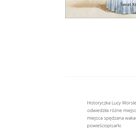
Historyczka Lucy Worsl
odwiedziła różne miejsca
miejsca spędzana wakacji
powieściopisarki.