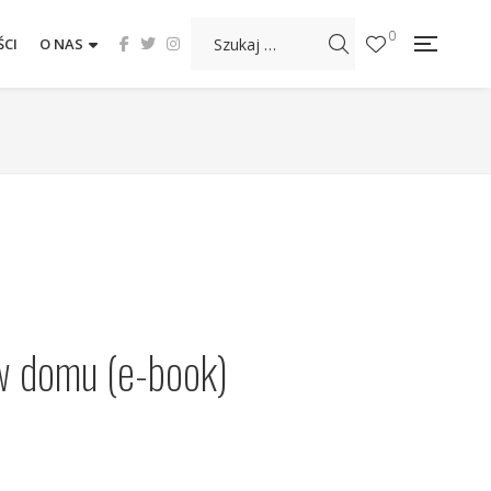
0
CI
O NAS
w domu (e-book)