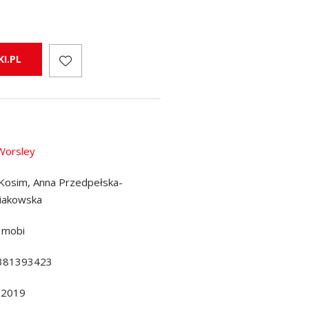
I.PL
Worsley
a Kosim, Anna Przedpełska-
iakowska
 mobi
381393423
.2019