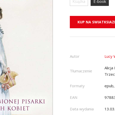
Książka
E-book
KUP NA SWIATKSIAZK
Autor
Lucy 
Alicj
Tłumaczenie
Trzec
Formaty
epub,
EAN
9788
Data wydania
13.03