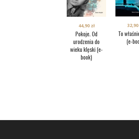
32,9
44,90
zł
To właśni
Pokoje. Od
(e-bo
urodzenia do
wieku klęski (e-
book)