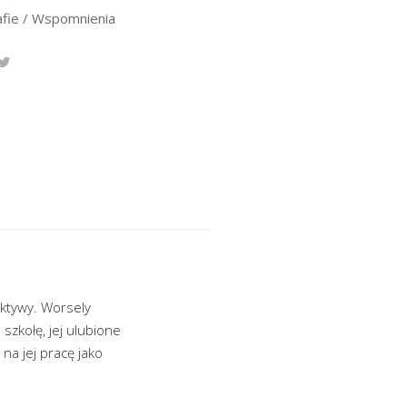
afie / Wspomnienia
ektywy. Worsely
 szkołę, jej ulubione
 na jej pracę jako