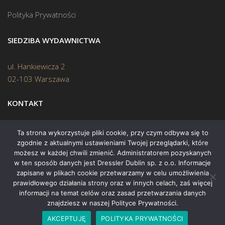
Polityka Prywatności
SIEDZIBA WYDAWNICTWA
ul. Hankiewicza 2
02-103 Warszawa
KONTAKT
Biuro:
(22) 45 70 402
Ta strona wykorzystuje pliki cookie, przy czym odbywa się to
zgodnie z aktualnymi ustawieniami Twojej przeglądarki, które
Mail:
biuro@swiatksiazki.pl
możesz w każdej chwili zmienić. Administratorem pozyskanych
w ten sposób danych jest Dressler Dublin sp. z o.o. Informacje
zapisane w plikach cookie przetwarzamy w celu umożliwienia
prawidłowego działania strony oraz w innych celach, zaś więcej
informacji na temat celów oraz zasad przetwarzania danych
znajdziesz w naszej Polityce Prywatności.
Copyright © 2015 Świat Książki. Wszelkie prawa zastrzeżone
AKCEPTUJĘ
POLITYKA PRYWATNOŚCI