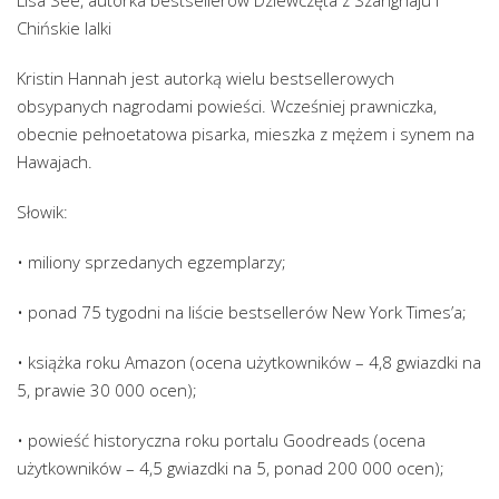
Lisa See, autorka bestsellerów Dziewczęta z Szanghaju i
Chińskie lalki
Kristin Hannah jest autorką wielu bestsellerowych
obsypanych nagrodami powieści. Wcześniej prawniczka,
obecnie pełnoetatowa pisarka, mieszka z mężem i synem na
Hawajach.
Słowik:
• miliony sprzedanych egzemplarzy;
• ponad 75 tygodni na liście bestsellerów New York Times’a;
• książka roku Amazon (ocena użytkowników – 4,8 gwiazdki na
5, prawie 30 000 ocen);
• powieść historyczna roku portalu Goodreads (ocena
użytkowników – 4,5 gwiazdki na 5, ponad 200 000 ocen);