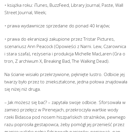
• książka roku: iTunes, BuzzFeed, Library Journal, Paste, Wall
Street Journal, Week;
• prawa wydawnicze sprzedane do ponad 40 krajów;
• prawa do ekranizacji zakupione przez Tristar Pictures,
scenariusz Ann Peacock (Opowieści z Narni. Lew, Czarownica
i stara szafa), reżyseria i produkcja Michelle MacLaren (Gra o
tron, Z archiwum X, Breaking Bad, The Walking Dead).
Na ścianie wisiało przekrzywione, pęknięte lustro. Odbicie jej
twarzy było przez to zniekształcone, jedna połowa znajdowała
się niżej niż druga.
– Jak możesz się bać? – zapytała swoje odbicie. Sforsowała w
zamieci przełęcz w Pirenejach, przekroczyła wartkie wody
rzeki Bidasoa pod nosem hiszpańskich strażników, pewnego
razu poprosiła gestapowca, żeby pomógł jej przenieść przez
granicę walizkę pełną fałszywych papierów, ponieważ „pan