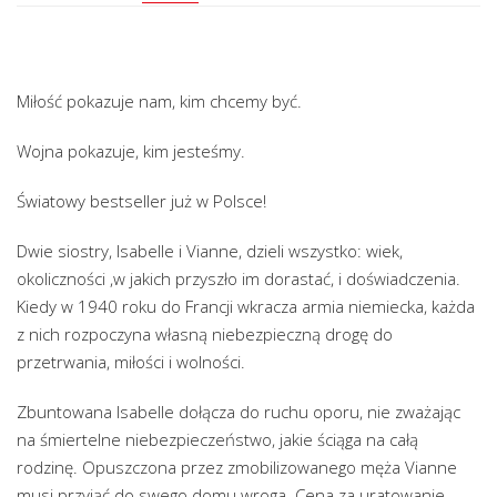
Miłość pokazuje nam, kim chcemy być.
Wojna pokazuje, kim jesteśmy.
Światowy bestseller już w Polsce!
Dwie siostry, Isabelle i Vianne, dzieli wszystko: wiek,
okoliczności ,w jakich przyszło im dorastać, i doświadczenia.
Kiedy w 1940 roku do Francji wkracza armia niemiecka, każda
z nich rozpoczyna własną niebezpieczną drogę do
przetrwania, miłości i wolności.
Zbuntowana Isabelle dołącza do ruchu oporu, nie zważając
na śmiertelne niebezpieczeństwo, jakie ściąga na całą
rodzinę. Opuszczona przez zmobilizowanego męża Vianne
musi przyjąć do swego domu wroga. Cena za uratowanie