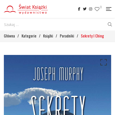
0
Główna
/
Kategorie
/
Książki
/
Poradniki
/
Sekrety I Ching