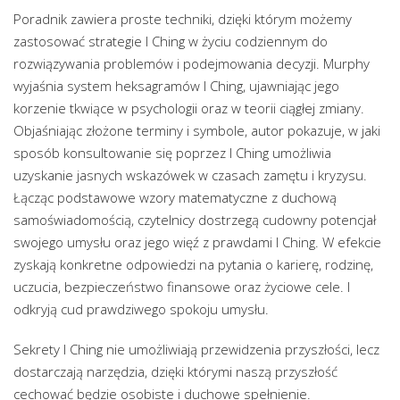
Poradnik zawiera proste techniki, dzięki którym możemy
zastosować strategie I Ching w życiu codziennym do
rozwiązywania problemów i podejmowania decyzji. Murphy
wyjaśnia system heksagramów I Ching, ujawniając jego
korzenie tkwiące w psychologii oraz w teorii ciągłej zmiany.
Objaśniając złożone terminy i symbole, autor pokazuje, w jaki
sposób konsultowanie się poprzez I Ching umożliwia
uzyskanie jasnych wskazówek w czasach zamętu i kryzysu.
Łącząc podstawowe wzory matematyczne z duchową
samoświadomością, czytelnicy dostrzegą cudowny potencjał
swojego umysłu oraz jego więź z prawdami I Ching. W efekcie
zyskają konkretne odpowiedzi na pytania o karierę, rodzinę,
uczucia, bezpieczeństwo finansowe oraz życiowe cele. I
odkryją cud prawdziwego spokoju umysłu.
Sekrety I Ching nie umożliwiają przewidzenia przyszłości, lecz
dostarczają narzędzia, dzięki którymi naszą przyszłość
cechować będzie osobiste i duchowe spełnienie.