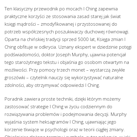
Ten klasyczny przewodnik po mocach I Ching zapewnia
praktyczne korzyści ze stosowania zasad starej jak świat
księgi mądrości – zmodyfikowanej i przystosowanej do
potrzeb współczesnych poszukiwaczy duchowej równowagi.
Oparta na chińskiej tradycji sprzed 5000 lat, Księga zmian I
Ching obfituje w odkrycia. Uznany ekspert w dziedzinie potęgi
podświadomości, doktor Joseph Murphy, ujawnia potencjał
tego starożytnego tekstu i objaśnia go osobom otwartym na
możliwości. Przy pomocy trzech monet – wystarczą zwykłe
groszówki – czytelnik nauczy się wykorzystywać naturalne
zdolności, aby otrzymywać odpowiedzi I Ching.
Poradnik zawiera proste techniki, dzięki którym możemy
zastosować strategie I Ching w życiu codziennym do
rozwiązywania problemów i podejmowania decyzji. Murphy
wyjaśnia system heksagramów I Ching, ujawniając jego
korzenie tkwiące w psychologii oraz w teorii ciągłej zmiany.