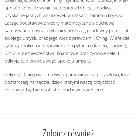
Objaśniając złożone terminy i symbole, autor pokazuje, w jaki
sposób konsultowanie się poprzez I Ching umożliwia
uzyskanie jasnych wskazówek w czasach zamętu i kryzysu.
Łącząc podstawowe wzory matematyczne z duchową
samoświadomością, czytelnicy dostrzegą cudowny potencjał
swojego umysłu oraz jego więź z prawdami I Ching. W efekcie
zyskają konkretne odpowiedzi na pytania o karierę, rodzinę,
uczucia, bezpieczeństwo finansowe oraz życiowe cele. I
odkryją cud prawdziwego spokoju umysłu.
Sekrety I Ching nie umożliwiają przewidzenia przyszłości, lecz
dostarczają narzędzia, dzięki którymi naszą przyszłość
cechować będzie osobiste i duchowe spełnienie.
Zobacz również