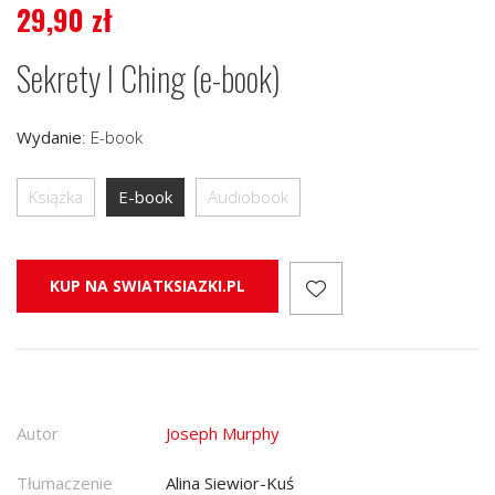
29,90
zł
Sekrety I Ching (e-book)
Wydanie
:
E-book
Książka
E-book
Audiobook
KUP NA SWIATKSIAZKI.PL
Autor
Joseph Murphy
Tłumaczenie
Alina Siewior-Kuś