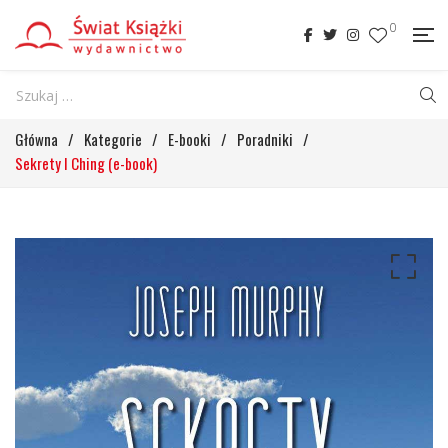
0
Główna
/
Kategorie
/
E-booki
/
Poradniki
/
Sekrety I Ching (e-book)