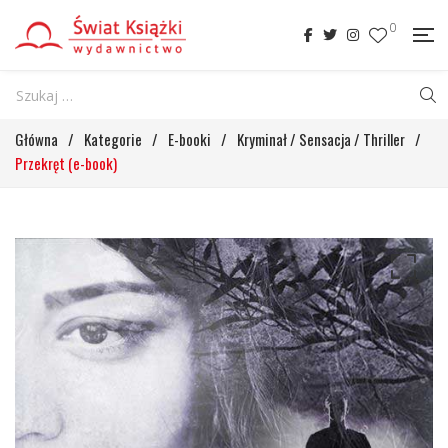
0
Główna
/
Kategorie
/
E-booki
/
Kryminał / Sensacja / Thriller
/
Przekręt (e-book)