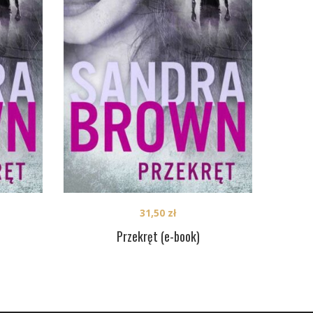
31,50
zł
Przekręt (e-book)