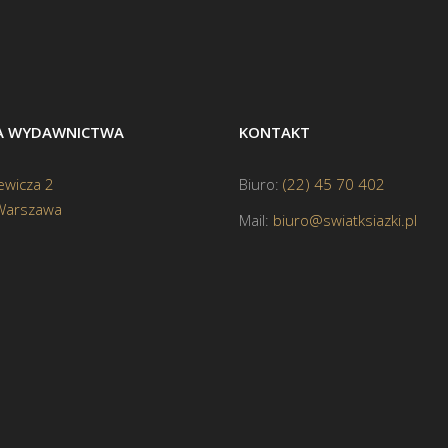
BA WYDAWNICTWA
KONTAKT
ewicza 2
Biuro:
(22) 45 70 402
Warszawa
Mail:
biuro@swiatksiazki.pl