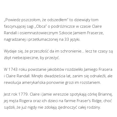
„Powiedz pszczołom, że odszedłem” to dziewiąty tom
fascynującej sagi „Obca” o podróżniczce w czasie Claire
Randall i osiemnastowiecznym Szkocie Jamiem Fraserze,
nagradzanej i przetłumaczonej na 33 języki.
Wydaje się, że przeszłość da im schronienie… lecz te czasy są
zbyt niebezpieczne, by przeżyć.
W 1743 roku powstanie jakobitów rozdzieliło Jamiego Frasera
i Claire Randall. Minęło dwadzieścia lat, zanim się odnaleźli, ale
rewolucja amerykańska ponownie grozi im rozstaniem.
Jest rok 1779. Claire i Jamie wreszcie spotykają córkę Briannę,
jej męża Rogera oraz ich dzieci na farmie Fraser’s Ridge, choć
sądzili, że już nigdy nie zdołają zjednoczyć całej rodziny.