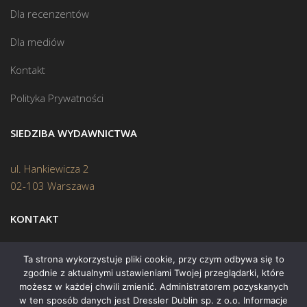
Dla recenzentów
Dla mediów
Kontakt
Polityka Prywatności
SIEDZIBA WYDAWNICTWA
ul. Hankiewicza 2
02-103 Warszawa
KONTAKT
Biuro:
(22) 45 70 402
Ta strona wykorzystuje pliki cookie, przy czym odbywa się to
zgodnie z aktualnymi ustawieniami Twojej przeglądarki, które
Mail:
biuro@swiatksiazki.pl
możesz w każdej chwili zmienić. Administratorem pozyskanych
w ten sposób danych jest Dressler Dublin sp. z o.o. Informacje