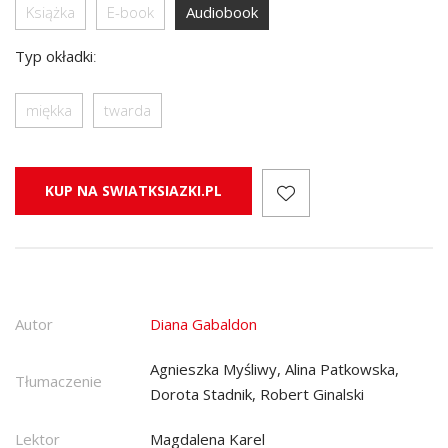
Książka
E-book
Audiobook
Typ okładki
:
miękka
twarda
KUP NA SWIATKSIAZKI.PL
Autor
Diana Gabaldon
Agnieszka Myśliwy, Alina Patkowska,
Tłumaczenie
Dorota Stadnik, Robert Ginalski
Lektor
Magdalena Karel