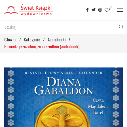
0
Główna
/
Kategorie
/
Audiobooki
/
Powiedz pszczołom, że odszedłem (audiobook)