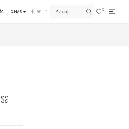
0
CI
O NAS
ssa