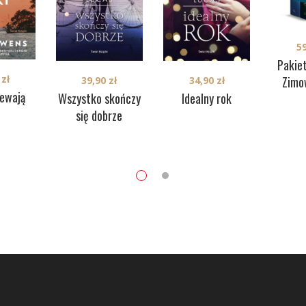
5
Pakiet
0
zł
Zimo
39,90
zł
34,90
zł
iewają
Wszystko skończy
Idealny rok
i
się dobrze