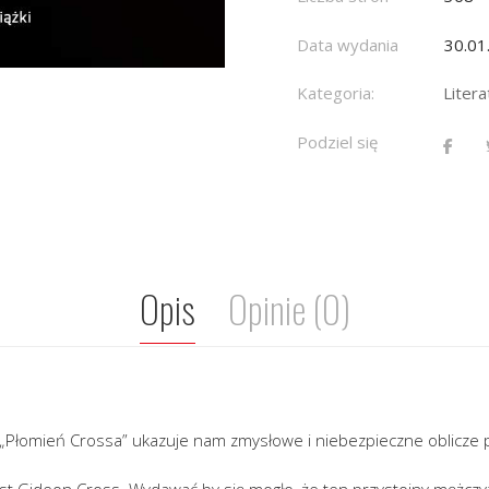
Data wydania
30.01
Kategoria:
Liter
Podziel się
Opis
Opinie (0)
. „Płomień Crossa” ukazuje nam zmysłowe i niebezpieczne oblicze 
 Gideon Cross. Wydawać by się mogło, że ten przystojny mężczy