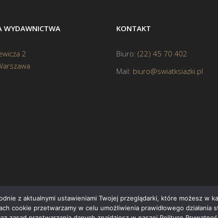
BA WYDAWNICTWA
KONTAKT
ewicza 2
Biuro:
(22) 45 70 402
Warszawa
Mail:
biuro@swiatksiazki.pl
godnie z aktualnymi ustawieniami Twojej przeglądarki, które możesz w 
ikach cookie przetwarzamy w celu umożliwienia prawidłowego działania s
Cop
raz zasad przetwarzania danych znajdziesz w naszej Polityce Prywatnośc