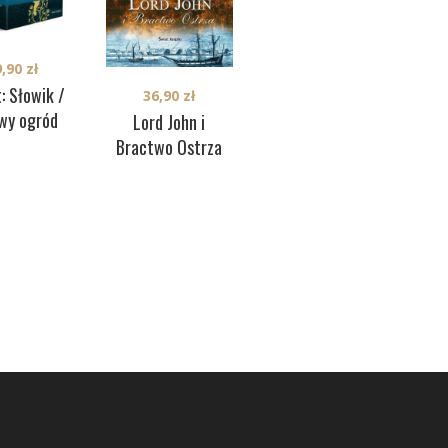
9,90
zł
: Słowik /
36,90
zł
39,90
zł
wy ogród
Lord John i
Prawdziwe kolory
Bractwo Ostrza