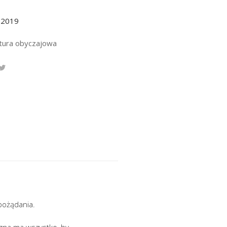
.2019
atura obyczajowa
pożądania.
zna ma wszystko, by