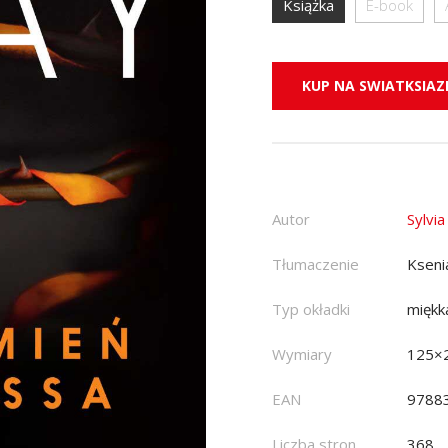
Książka
E-book
KUP NA SWIATKSIAZK
Autor
Sylvi
Tłumaczenie
Kseni
Typ okładki
miękk
Wymiary
125×
EAN
9788
Liczba stron
368