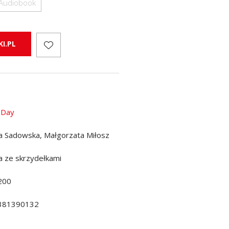
Audiobook
I.PL
a Day
a Sadowska, Małgorzata Miłosz
a ze skrzydełkami
200
381390132