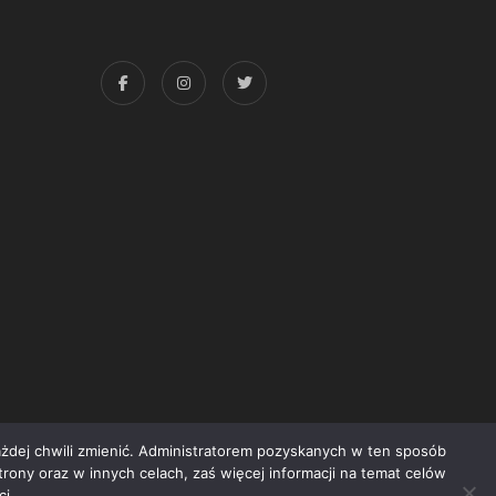
każdej chwili zmienić. Administratorem pozyskanych w ten sposób
trony oraz w innych celach, zaś więcej informacji na temat celów
yright © 2015 Świat Książki. Wszelkie prawa zastrzeżone
i.