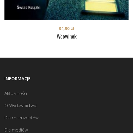
34,90
zł
Wdowinek
INFORMACJE
Aktualności
O Wydawnictwie
Dla recenzentów
Dla mediów