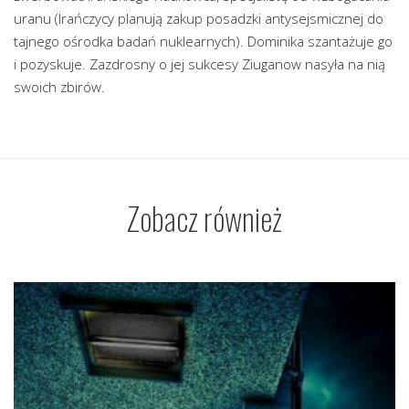
uranu (Irańczycy planują zakup posadzki antysejsmicznej do
tajnego ośrodka badań nuklearnych). Dominika szantażuje go
i pozyskuje. Zazdrosny o jej sukcesy Ziuganow nasyła na nią
swoich zbirów.
Zobacz również