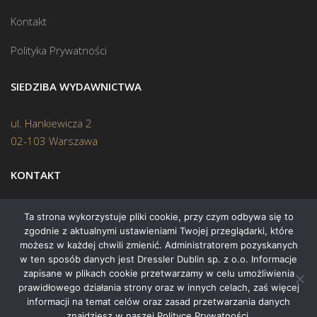
Kontakt
Polityka Prywatności
SIEDZIBA WYDAWNICTWA
ul. Hankiewicza 2
02-103 Warszawa
KONTAKT
Biuro:
(22) 45 70 402
Ta strona wykorzystuje pliki cookie, przy czym odbywa się to
zgodnie z aktualnymi ustawieniami Twojej przeglądarki, które
Mail:
biuro@swiatksiazki.pl
możesz w każdej chwili zmienić. Administratorem pozyskanych
w ten sposób danych jest Dressler Dublin sp. z o.o. Informacje
zapisane w plikach cookie przetwarzamy w celu umożliwienia
prawidłowego działania strony oraz w innych celach, zaś więcej
informacji na temat celów oraz zasad przetwarzania danych
znajdziesz w naszej Polityce Prywatności.